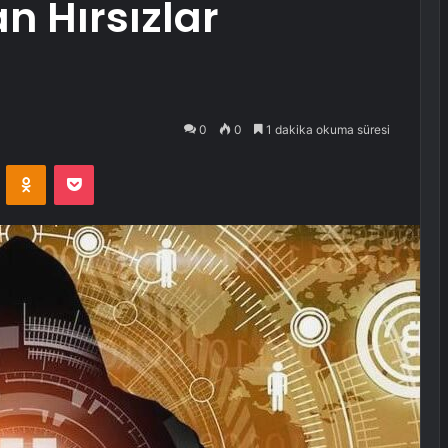
n Hırsızlar
0
0
1 dakika okuma süresi
VKontakte
Odnoklassniki
Pocket