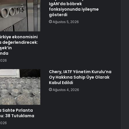
IgAN’da böbrek
fonksiyonunda iyileşme
gösterdi
Ağustos 5, 2026
rkiye ekonomisini
a değerlendirecek:
şek’in
ında
2026
Chery, IATF Yönetim Kurulu’na
Oy Hakkına Sahip Üye Olarak
Kabul Edildi
Ağustos 4, 2026
a Sahte Pırlanta
u: 38 Tutuklama
2026