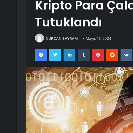
Kripto Para Çala
Tutuklandı
NURCAN BAYRAM
Mayıs 16, 2024
Facebook
Twitter
LinkedIn
Tumblr
Pinterest
Reddit