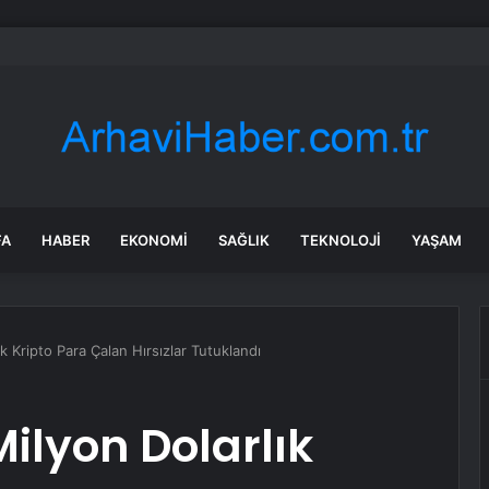
rası deniz uyarısı! Bulanık ve kötü kokulu suda yüzmeyin
FA
HABER
EKONOMI
SAĞLIK
TEKNOLOJI
YAŞAM
k Kripto Para Çalan Hırsızlar Tutuklandı
ilyon Dolarlık