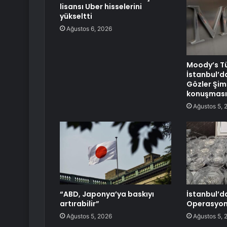
lisansı Uber hisselerini
yükseltti
Ağustos 6, 2026
Moody’s Tü
İstanbul’d
Gözler Şim
konuşmas
Ağustos 5, 
“ABD, Japonya’ya baskıyı
İstanbul’d
artırabilir”
Operasyon
Ağustos 5, 2026
Ağustos 5, 