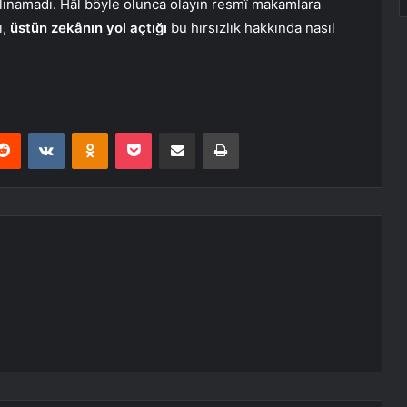
 alınamadı. Hâl böyle olunca olayın resmî makamlara
ı,
üstün zekânın yol açtığı
bu hırsızlık hakkında nasıl
erest
Reddit
VKontakte
Odnoklassniki
Pocket
E-Posta ile paylaş
Yazdır