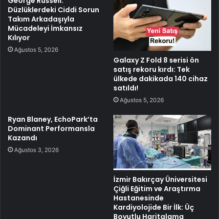
George Russell:
Düzlüklerdeki Ciddi Sorun
Takım Arkadaşıyla
Mücadeleyi İmkansız
Kılıyor
Ağustos 5, 2026
Galaxy Z Fold 8 serisi ön
satış rekoru kırdı: Tek
ülkede dakikada 140 cihaz
satıldı!
Ağustos 5, 2026
Ryan Blaney, EchoPark’ta
Dominant Performansla
Kazandı
Ağustos 3, 2026
İzmir Bakırçay Üniversitesi
Çiğli Eğitim ve Araştırma
Hastanesinde
Kardiyolojide Bir İlk: Üç
Boyutlu Haritalama