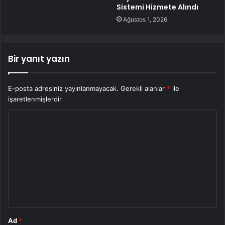
Sistemi Hizmete Alındı
Ağustos 1, 2026
Bir yanıt yazın
E-posta adresiniz yayınlanmayacak.
Gerekli alanlar
*
ile
işaretlenmişlerdir
Y
o
r
u
m
*
Ad
*