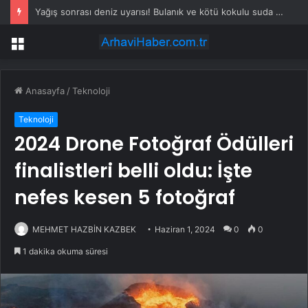
En kötü yemeklere sahip ülke belli oldu: İlk akla gelen ülke değil
Menü
Anasayfa
/
Teknoloji
Teknoloji
2024 Drone Fotoğraf Ödülleri
finalistleri belli oldu: İşte
nefes kesen 5 fotoğraf
MEHMET HAZBİN KAZBEK
Haziran 1, 2024
0
0
1 dakika okuma süresi