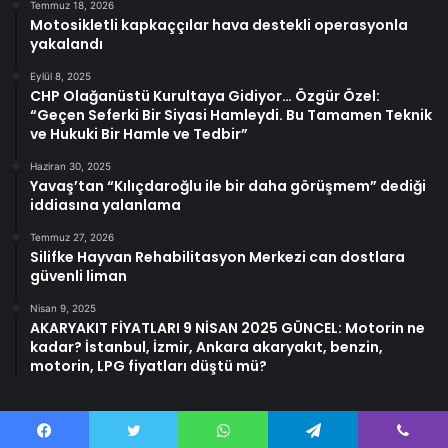
Temmuz 18, 2026
Motosikletli kapkaççılar hava destekli operasyonla
yakalandı
Eylül 8, 2025
CHP Olağanüstü Kurultaya Gidiyor… Özgür Özel:
“Geçen Seferki Bir Siyasi Hamleydi. Bu Tamamen Teknik
ve Hukuki Bir Hamle ve Tedbir”
Haziran 30, 2025
Yavaş’tan “Kılıçdaroğlu ile bir daha görüşmem” dediği
iddiasına yalanlama
Temmuz 27, 2026
Silifke Hayvan Rehabilitasyon Merkezi can dostlara
güvenli liman
Nisan 9, 2025
AKARYAKIT FİYATLARI 9 NİSAN 2025 GÜNCEL: Motorin ne
kadar? İstanbul, İzmir, Ankara akaryakıt, benzin,
motorin, LPG fiyatları düştü mü?