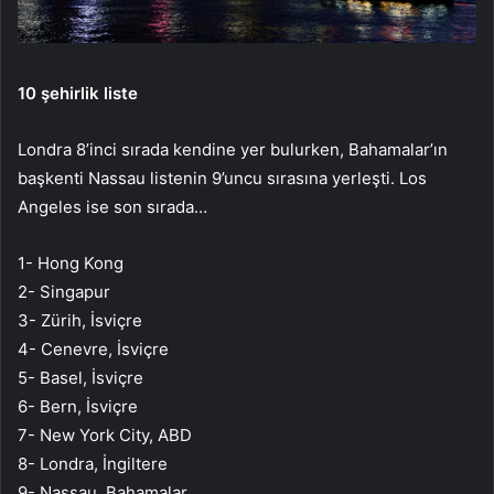
10 şehirlik liste
Londra 8’inci sırada kendine yer bulurken, Bahamalar’ın
başkenti Nassau listenin 9’uncu sırasına yerleşti. Los
Angeles ise son sırada…
1- Hong Kong
2- Singapur
3- Zürih, İsviçre
4- Cenevre, İsviçre
5- Basel, İsviçre
6- Bern, İsviçre
7- New York City, ABD
8- Londra, İngiltere
9- Nassau, Bahamalar