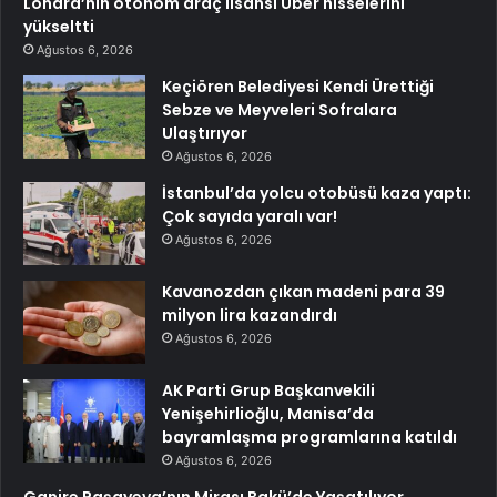
Londra’nın otonom araç lisansı Uber hisselerini
yükseltti
Ağustos 6, 2026
Keçiören Belediyesi Kendi Ürettiği
Sebze ve Meyveleri Sofralara
Ulaştırıyor
Ağustos 6, 2026
İstanbul’da yolcu otobüsü kaza yaptı:
Çok sayıda yaralı var!
Ağustos 6, 2026
Kavanozdan çıkan madeni para 39
milyon lira kazandırdı
Ağustos 6, 2026
AK Parti Grup Başkanvekili
Yenişehirlioğlu, Manisa’da
bayramlaşma programlarına katıldı
Ağustos 6, 2026
Ganire Paşayeva’nın Mirası Bakü’de Yaşatılıyor