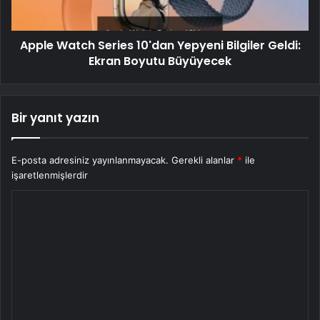
Apple Watch Series 10'dan Yepyeni Bilgiler Geldi:
Ekran Boyutu Büyüyecek
Bir yanıt yazın
E-posta adresiniz yayınlanmayacak.
Gerekli alanlar
*
ile
işaretlenmişlerdir
Y
o
r
u
m
*