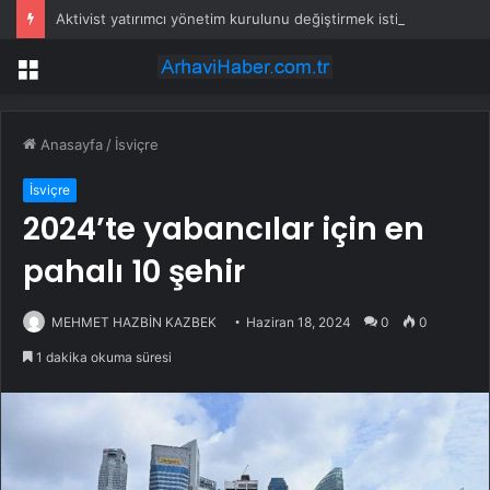
Aktivist yatırımcı yönetim kurulunu değiştirmek istiyor
Menü
Anasayfa
/
İsviçre
İsviçre
2024’te yabancılar için en
pahalı 10 şehir
MEHMET HAZBİN KAZBEK
Haziran 18, 2024
0
0
1 dakika okuma süresi