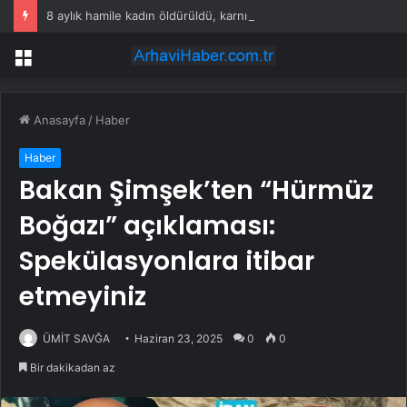
8 aylık hamile kadın öldürüldü, karnındaki bebek kayıp
Menü
Anasayfa
/
Haber
Haber
Bakan Şimşek’ten “Hürmüz
Boğazı” açıklaması:
Spekülasyonlara itibar
etmeyiniz
ÜMİT SAVĞA
Haziran 23, 2025
0
0
Bir dakikadan az