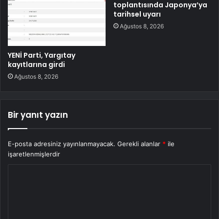
toplantısında Japonya’ya
tarihsel uyarı
Ağustos 8, 2026
YENİ Parti, Yargıtay
kayıtlarına girdi
Ağustos 8, 2026
Bir yanıt yazın
E-posta adresiniz yayınlanmayacak.
Gerekli alanlar
*
ile
işaretlenmişlerdir
Y
o
r
u