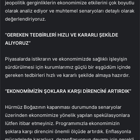
jeopolitik gerginliklerin ekonomimize etkilerini çok boyutlu
olarak analiz ediyor ve muhtemel senaryoları detaylı olarak
değerlendiriyoruz.
“GEREKEN TEDBİRLERİ HIZLI VE KARARLI ŞEKİLDE
ALIYORUZ”
Piyasalarda istikrarın ve ekonomimizde sağlıklı işleyişin
sürdürülmesi için kurumlarımız güçlü bir eşgüdüm içinde
gereken tedbirleri hızlı ve kararlı şekilde almaya hazırdır.
“EKONOMİMİZİN ŞOKLARA KARŞI DİRENCİNİ ARTIRDIK”
Hürmüz Boğazının kapanması durumunda senaryolar
üzerinden ekonomimize yönelik yapılan spekülasyonlara
lütfen itibar etmeyiniz. Programımızla ekonomimizin
şoklara karşı direncini önemli ölçüde artırdık. Enflasyonla
mücadelede kararlıyız, dezenflasyonun devamı için gerekli