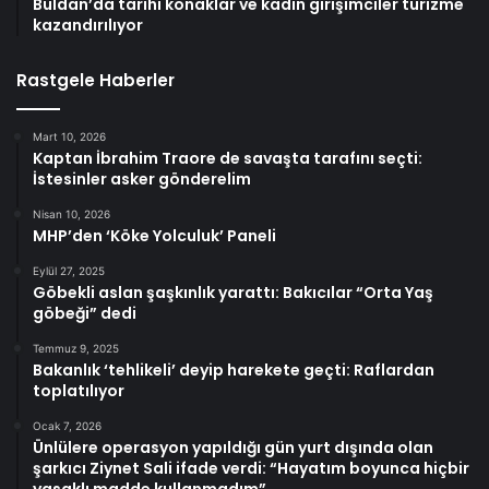
Buldan’da tarihi konaklar ve kadın girişimciler turizme
kazandırılıyor
Rastgele Haberler
Mart 10, 2026
Kaptan İbrahim Traore de savaşta tarafını seçti:
İstesinler asker gönderelim
Nisan 10, 2026
MHP’den ‘Köke Yolculuk’ Paneli
Eylül 27, 2025
Göbekli aslan şaşkınlık yarattı: Bakıcılar “Orta Yaş
göbeği” dedi
Temmuz 9, 2025
Bakanlık ‘tehlikeli’ deyip harekete geçti: Raflardan
toplatılıyor
Ocak 7, 2026
Ünlülere operasyon yapıldığı gün yurt dışında olan
şarkıcı Ziynet Sali ifade verdi: “Hayatım boyunca hiçbir