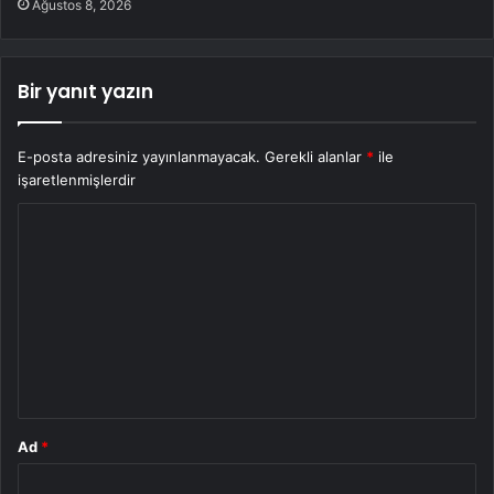
Ağustos 8, 2026
Bir yanıt yazın
E-posta adresiniz yayınlanmayacak.
Gerekli alanlar
*
ile
işaretlenmişlerdir
Y
o
r
u
m
*
Ad
*