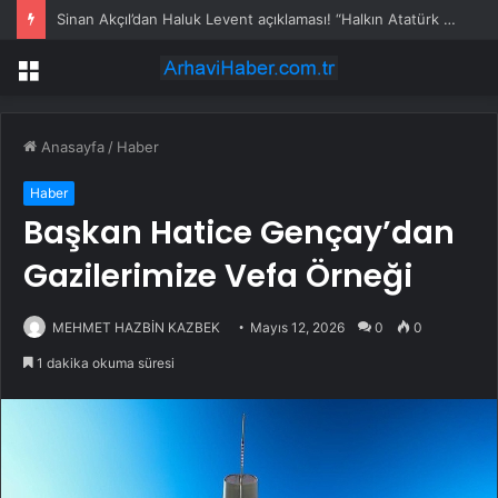
Sinan Akçıl’dan Haluk Levent açıklaması! “Halkın Atatürk zaafını kullandı”
Menü
Anasayfa
/
Haber
Haber
Başkan Hatice Gençay’dan
Gazilerimize Vefa Örneği
MEHMET HAZBİN KAZBEK
Mayıs 12, 2026
0
0
1 dakika okuma süresi