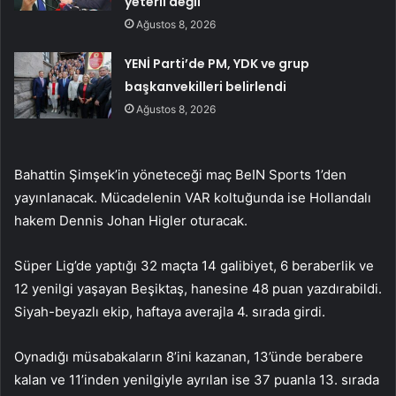
yeterli değil
Ağustos 8, 2026
YENİ Parti’de PM, YDK ve grup
başkanvekilleri belirlendi
Ağustos 8, 2026
Bahattin Şimşek’in yöneteceği maç BeIN Sports 1’den
yayınlanacak. Mücadelenin VAR koltuğunda ise Hollandalı
hakem Dennis Johan Higler oturacak.
Süper Lig’de yaptığı 32 maçta 14 galibiyet, 6 beraberlik ve
12 yenilgi yaşayan Beşiktaş, hanesine 48 puan yazdırabildi.
Siyah-beyazlı ekip, haftaya averajla 4. sırada girdi.
Oynadığı müsabakaların 8’ini kazanan, 13’ünde berabere
kalan ve 11’inden yenilgiyle ayrılan ise 37 puanla 13. sırada