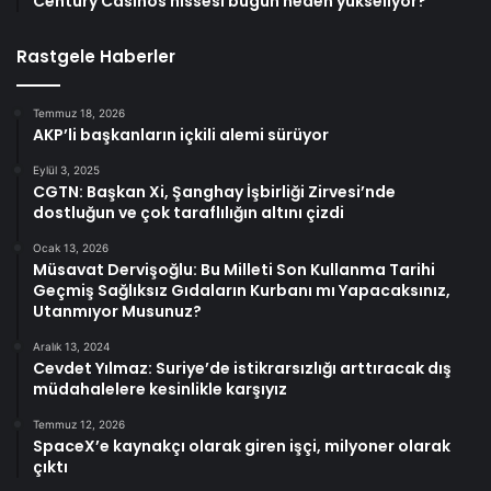
Century Casinos hissesi bugün neden yükseliyor?
Rastgele Haberler
Temmuz 18, 2026
AKP’li başkanların içkili alemi sürüyor
Eylül 3, 2025
CGTN: Başkan Xi, Şanghay İşbirliği Zirvesi’nde
dostluğun ve çok taraflılığın altını çizdi
Ocak 13, 2026
Müsavat Dervişoğlu: Bu Milleti Son Kullanma Tarihi
Geçmiş Sağlıksız Gıdaların Kurbanı mı Yapacaksınız,
Utanmıyor Musunuz?
Aralık 13, 2024
Cevdet Yılmaz: Suriye’de istikrarsızlığı arttıracak dış
müdahalelere kesinlikle karşıyız
Temmuz 12, 2026
SpaceX’e kaynakçı olarak giren işçi, milyoner olarak
çıktı