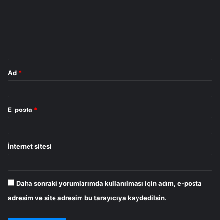
r
u
m
*
Ad
*
E-posta
*
İnternet sitesi
Daha sonraki yorumlarımda kullanılması için adım, e-posta
adresim ve site adresim bu tarayıcıya kaydedilsin.