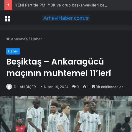
YENİ Parti’de PM, YDK ve grup başkanvekilleri belirlendi
Menü
Anasayfa
/
Haber
Haber
Beşiktaş – Ankaragücü
maçının muhtemel 11’leri
DİLAN BİÇER
Nisan 19, 2024
0
1
Bir dakikadan az