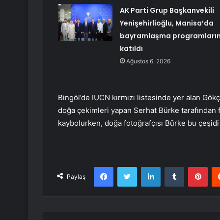
AK Parti Grup Başkanvekili
Yenişehirlioğlu, Manisa’da
bayramlaşma programları
katıldı
Ağustos 6, 2026
Bingöl’de IUCN kırmızı listesinde yer alan Gö
doğa çekimleri yapan Serhat Bürke tarafından 
kaybolurken, doğa fotoğrafçısı Bürke bu çeşidi il
Facebook
Twitter
LinkedIn
Tumblr
Pint
Paylaş