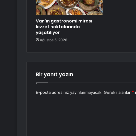
Van’ın gastronomi mirası
lezzet noktalarında
yaşatılıyor
Ağustos 5, 2026
Bir yanıt yazın
E-posta adresiniz yayınlanmayacak.
Gerekli alanlar
*
i
Y
o
r
u