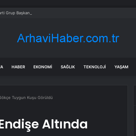
rti Grup Başkanvekili Yenişehirlioğlu, Manisa’da bayramlaşma programları
FA
HABER
EKONOMI
SAĞLIK
TEKNOLOJI
YAŞAM
a Gökçe Tuygun Kuşu Görüldü
 Endişe Altında