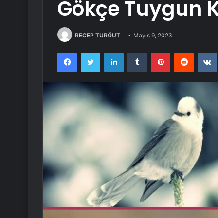
Gökçe Tuygun 
RECEP TURĞUT
Mayıs 9, 2023
Facebook
Twitter
LinkedIn
Tumblr
Pinterest
Reddit