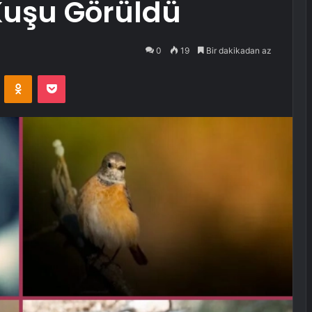
Kuşu Görüldü
0
19
Bir dakikadan az
VKontakte
Odnoklassniki
Pocket