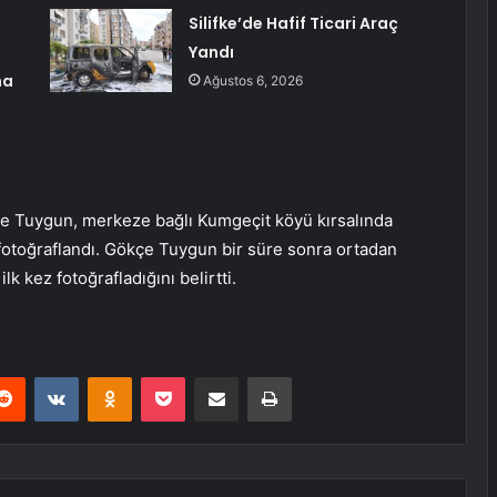
Silifke’de Hafif Ticari Araç
Yandı
na
Ağustos 6, 2026
kçe Tuygun, merkeze bağlı Kumgeçit köyü kırsalında
fotoğraflandı. Gökçe Tuygun bir süre sonra ortadan
k kez fotoğrafladığını belirtti.
erest
Reddit
VKontakte
Odnoklassniki
Pocket
E-Posta ile paylaş
Yazdır