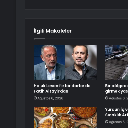
İlgili Makaleler
Haluk Levent’e bir darbe de
Bir bölged
Fatih Altaylı’dan
girmek yas
Ağustos 6, 2026
Ağustos 6, 
Yurdun İç v
Sıcaklık Ar
Ağustos 5, 