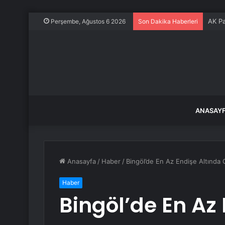
AK Pa
Perşembe, Ağustos 6 2026
Son Dakika Haberleri
ANASAY
Anasayfa
/
Haber
/
Bingöl’de En Az Endişe Altınd
Haber
Bingöl’de En Az