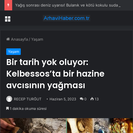
Yağış sonrası deniz uyarısı! Bulanık ve kötü kokulu suda yüzmeyin
Menü
Anasayfa
/
Yaşam
Yaşam
Bir tarih yok oluyor:
Kelbessos’ta bir hazine
avcısının yağması
RECEP TURĞUT
Haziran 5, 2023
0
13
1 dakika okuma süresi