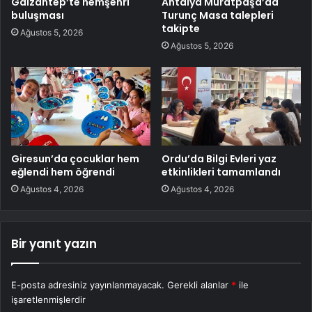
Gaizantep’te hemşehri
Antalya Muratpaşa’da
buluşması
Turunç Masa talepleri
takipte
Ağustos 5, 2026
Ağustos 5, 2026
Giresun’da çocuklar hem
Ordu’da Bilgi Evleri yaz
eğlendi hem öğrendi
etkinlikleri tamamlandı
Ağustos 4, 2026
Ağustos 4, 2026
Bir yanıt yazın
E-posta adresiniz yayınlanmayacak.
Gerekli alanlar
*
ile
işaretlenmişlerdir