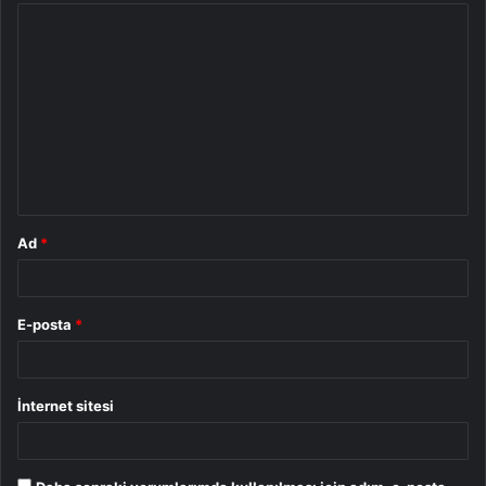
Y
o
r
u
m
*
Ad
*
E-posta
*
İnternet sitesi