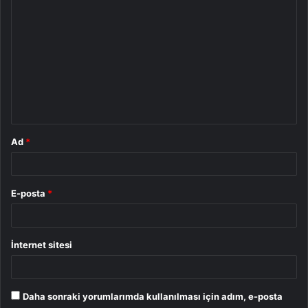
Y
o
r
u
m
*
Ad
*
E-posta
*
İnternet sitesi
Daha sonraki yorumlarımda kullanılması için adım, e-posta