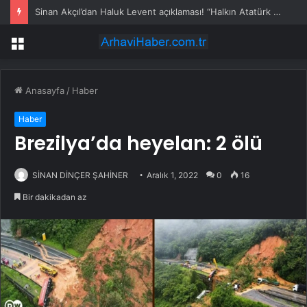
Sinan Akçıl’dan Haluk Levent açıklaması! “Halkın Atatürk zaafını kullandı”
Menü
Anasayfa
/
Haber
Haber
Brezilya’da heyelan: 2 ölü
SİNAN DİNÇER ŞAHİNER
Aralık 1, 2022
0
16
Bir dakikadan az