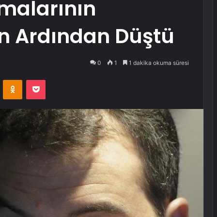
malarının
n Ardından Düştü
0
1
1 dakika okuma süresi
VKontakte
Odnoklassniki
Pocket