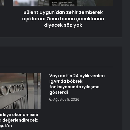
Bülent Uygun'dan zehir zemberek
açıklama: Onun bunun çocuklarına
diyecek söz yok
Voyxact’ın 24 aylık verileri
IgAN’da böbrek
fonksiyonunda iyileşme
gösterdi
Ağustos 5, 2026
rkiye ekonomisini
a değerlendirecek:
şek’in