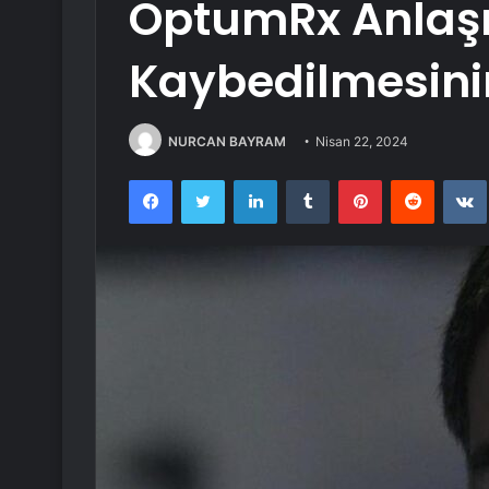
OptumRx Anlaş
Kaybedilmesini
NURCAN BAYRAM
Nisan 22, 2024
Facebook
Twitter
LinkedIn
Tumblr
Pinterest
Reddit