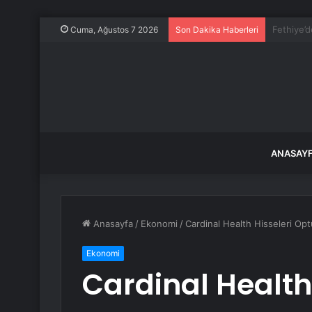
Yağış son
Cuma, Ağustos 7 2026
Son Dakika Haberleri
ANASAY
Anasayfa
/
Ekonomi
/
Cardinal Health Hisseleri Op
Ekonomi
Cardinal Health