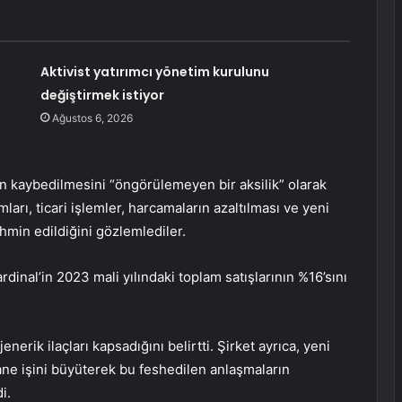
Aktivist yatırımcı yönetim kurulunu
değiştirmek istiyor
Ağustos 6, 2026
n kaybedilmesini “öngörülemeyen bir aksilik” olarak
mları, ticari işlemler, harcamaların azaltılması ve yeni
hmin edildiğini gözlemlediler.
rdinal’in 2023 mali yılındaki toplam satışlarının %16’sını
enerik ilaçları kapsadığını belirtti. Şirket ayrıca, yeni
ane işini büyüterek bu feshedilen anlaşmaların
i.