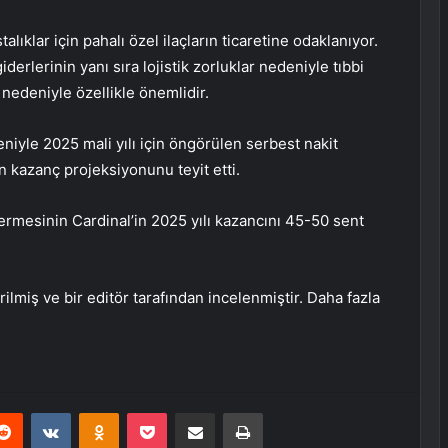
talıklar için pahalı özel ilaçların ticaretine odaklanıyor.
iderlerinin yanı sıra lojistik zorluklar nedeniyle tıbbi
 nedeniyle özellikle önemlidir.
niyle 2025 mali yılı için öngörülen serbest nakit
in kazanç projeksiyonunu teyit etti.
ermesinin Cardinal’in 2025 yılı kazancını 45-50 sent
ilmiş ve bir editör tarafından incelenmiştir. Daha fazla
erest
Reddit
VKontakte
Odnoklassniki
Pocket
E-Posta ile paylaş
Yazdır