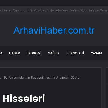
rası deniz uyarısı! Bulanık ve kötü kokulu suda yüzmeyin
FA
HABER
EKONOMI
SAĞLIK
TEKNOLOJI
YAŞAM
tumRx Anlaşmalarının Kaybedilmesinin Ardından Düştü
 Hisseleri