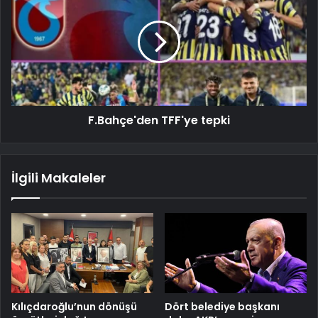
F.Bahçe'den TFF'ye tepki
İlgili Makaleler
Kılıçdaroğlu’nun dönüşü
Dört belediye başkanı