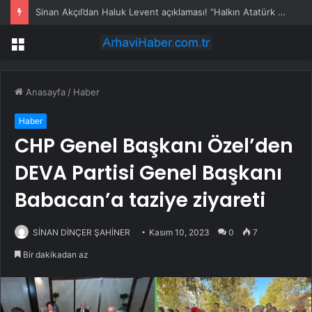
Sinan Akçıl’dan Haluk Levent açıklaması! “Halkın Atatürk zaafını kullandı”
Menü
Anasayfa
/
Haber
Haber
CHP Genel Başkanı Özel’den
DEVA Partisi Genel Başkanı
Babacan’a taziye ziyareti
SİNAN DİNÇER ŞAHİNER
Kasım 10, 2023
0
7
Bir dakikadan az