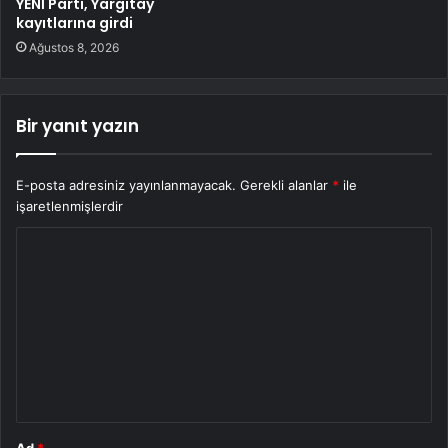
YENİ Parti, Yargıtay
kayıtlarına girdi
Ağustos 8, 2026
Bir yanıt yazın
E-posta adresiniz yayınlanmayacak.
Gerekli alanlar
*
ile
işaretlenmişlerdir
Y
o
r
u
m
*