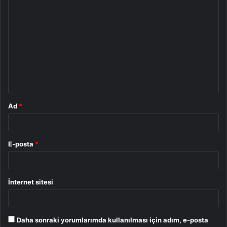
Y
o
r
u
m
*
Ad
*
E-posta
*
İnternet sitesi
Daha sonraki yorumlarımda kullanılması için adım, e-posta