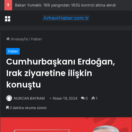
Bakan Yumaklı: 169 yangından 163’ü kontrol altına alındı
Menü
Anasayfa
/
Haber
Haber
Cumhurbaşkanı Erdoğan,
Irak ziyaretine ilişkin
konuştu
NURCAN BAYRAM
Nisan 19, 2024
0
1
2 dakika okuma süresi