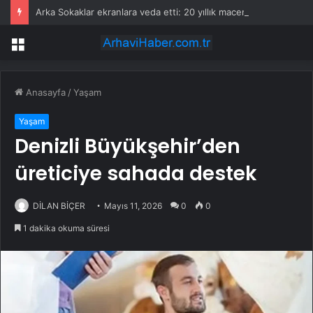
Arka Sokaklar ekranlara veda etti: 20 yıllık macera sona erdi
Menü
Anasayfa
/
Yaşam
Yaşam
Denizli Büyükşehir’den
üreticiye sahada destek
DİLAN BİÇER
Mayıs 11, 2026
0
0
1 dakika okuma süresi