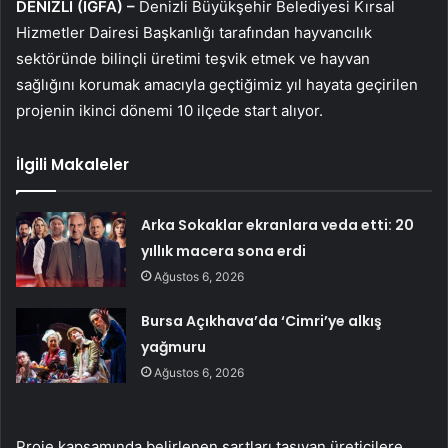
DENİZLİ (İGFA) –
Denizli Büyükşehir Belediyesi Kırsal
Hizmetler Dairesi Başkanlığı tarafından hayvancılık
sektöründe bilinçli üretimi teşvik etmek ve hayvan
sağlığını korumak amacıyla geçtiğimiz yıl hayata geçirilen
projenin ikinci dönemi 10 ilçede start alıyor.
İlgili Makaleler
Arka Sokaklar ekranlara veda etti: 20
yıllık macera sona erdi
Ağustos 6, 2026
Bursa Açıkhava’da ‘Cimri’ye alkış
yağmuru
Ağustos 6, 2026
Proje kapsamında belirlenen şartları taşıyan üreticilere