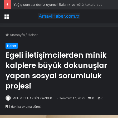
Yağış sonrası deniz uyarısı! Bulanık ve kötü kokulu suda yüzmeyin
Menü
Anasayfa
/
Haber
Haber
Egeli İletişimcilerden minik
kalplere büyük dokunuşlar
yapan sosyal sorumluluk
projesi
MEHMET HAZBİN KAZBEK
Temmuz 17, 2025
0
0
1 dakika okuma süresi