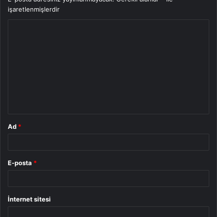
işaretlenmişlerdir
Y
o
r
u
m
*
Ad
*
E-posta
*
İnternet sitesi