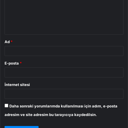
u
m
*
Ad
*
E-posta
*
İnternet sitesi
Daha sonraki yorumlarımda kullanılması için adım, e-posta
adresim ve site adresim bu tarayıcıya kaydedilsin.