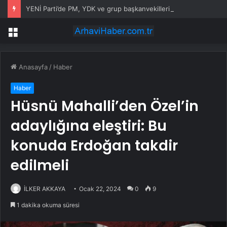
YENİ Parti’de PM, YDK ve grup başkanvekilleri belirlendi
Menü
Anasayfa
/
Haber
Haber
Hüsnü Mahalli’den Özel’in
adaylığına eleştiri: Bu
konuda Erdoğan takdir
edilmeli
İLKER AKKAYA
Ocak 22, 2024
0
9
1 dakika okuma süresi