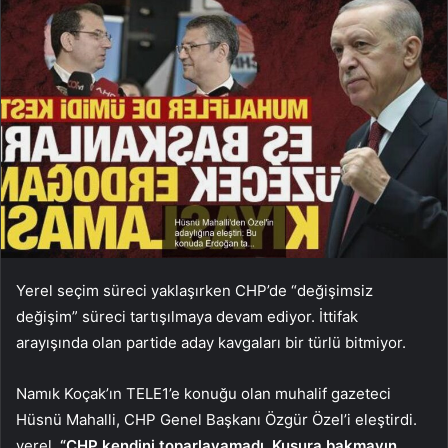
Yerel seçim süreci yaklaşırken CHP’de “değişimsiz
değişim” süreci tartışılmaya devam ediyor. İttifak
arayışında olan partide aday kavgaları bir türlü bitmiyor.
Namık Koçak’ın TELE1’e konuğu olan muhalif gazeteci
Hüsnü Mahalli, CHP Genel Başkanı Özgür Özel’i eleştirdi.
yerel,
“CHP kendini toparlayamadı. Kusura bakmayın.