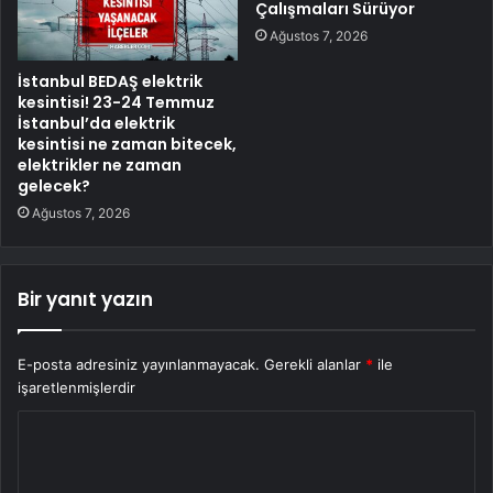
Çalışmaları Sürüyor
Ağustos 7, 2026
İstanbul BEDAŞ elektrik
kesintisi! 23-24 Temmuz
İstanbul’da elektrik
kesintisi ne zaman bitecek,
elektrikler ne zaman
gelecek?
Ağustos 7, 2026
Bir yanıt yazın
E-posta adresiniz yayınlanmayacak.
Gerekli alanlar
*
ile
işaretlenmişlerdir
Y
o
r