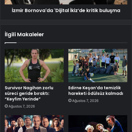
İzmir Bornova'da 'Dijital İkiz’de kritik buluşma
İlgili Makaleler
Survivor Nagihan zorlu
Edirne Keşan’da temizlik
süreci geride bıraktı:
hareketi ödülsüz kalmadı
“Keyfim Yerinde”
Ağustos 7, 2026
Ağustos 7, 2026