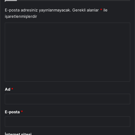
E-posta adresiniz yayınlanmayacak.
Gerekli alanlar
*
ile
işaretlenmişlerdir
Y
o
r
u
m
*
Ad
*
E-posta
*
İnternet sitesi