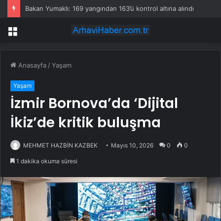
Bakan Yumaklı: 169 yangından 163’ü kontrol altına alındı
Menü
Anasayfa
/
Yaşam
Yaşam
İzmir Bornova’da ‘Dijital
İkiz’de kritik buluşma
MEHMET HAZBİN KAZBEK
Mayıs 10, 2026
0
0
1 dakika okuma süresi