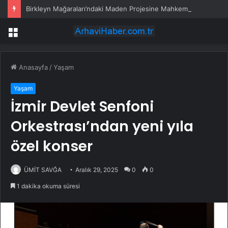
Birkleyn Mağaraları’ndaki Maden Projesine Mahkemeden Durdurma
Menü
Anasayfa
/
Yaşam
Yaşam
İzmir Devlet Senfoni
Orkestrası’ndan yeni yıla
özel konser
ÜMİT SAVĞA
Aralık 29, 2025
0
0
1 dakika okuma süresi