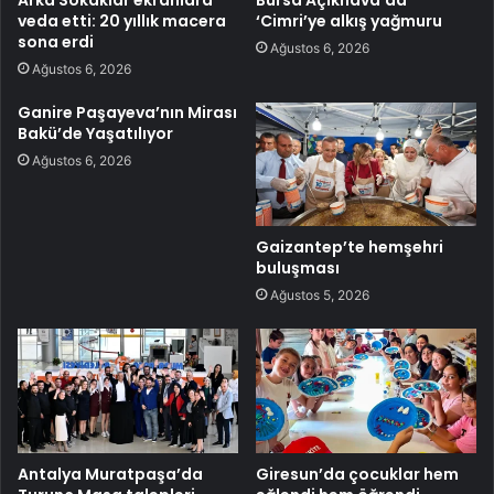
veda etti: 20 yıllık macera
‘Cimri’ye alkış yağmuru
sona erdi
Ağustos 6, 2026
Ağustos 6, 2026
Ganire Paşayeva’nın Mirası
Bakü’de Yaşatılıyor
Ağustos 6, 2026
Gaizantep’te hemşehri
buluşması
Ağustos 5, 2026
Antalya Muratpaşa’da
Giresun’da çocuklar hem