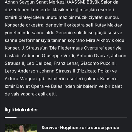
Adnan Saygun Sanat Merkezi (AASSM) Büyük Salon’da
düzenlenen konserde, klasik müziğin seçkin eserleri
İzmirli dinleyicilere unutulmaz bir müzik ziyafeti sundu.
Konserde orkestra, deneyimli orkestra şefi Kutay Maktay
yönetiminde sahne aldı. Gecenin solisti ise güçlü sesi ve
sahne performansıyla tanınan soprano Mira Alkhovik oldu.
Konser, J. Strauss’un ‘Die Fledermaus Overture’ eseriyle
başladı. Ardından Giuseppe Verdi, Antonin Dvorak, Johann
Strauss II, Leo Delibes, Franz Lehar, Giacomo Puccini,
Leroy Anderson Johann Strauss II (Pizzicato Polka) ve
Arturo Marquez gibi isimlerin eserleri çalındı. Konsere
İzmir Devlet Opera ve Balesi’nden bir balerin ve bir balet
de vals yaparak eşlik etti.
İlgili Makaleler
Survivor Nagihan zorlu süreci geride