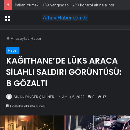
Bakan Yumaklı: 169 yangından 163’ü kontrol altına alındı
Menü
Anasayfa
/
Haber
Haber
KAĞITHANE’DE LÜKS ARACA
SİLAHLI SALDIRI GÖRÜNTÜSÜ:
8 GÖZALTI
SİNAN DİNÇER ŞAHİNER
Aralık 6, 2022
0
17
1 dakika okuma süresi