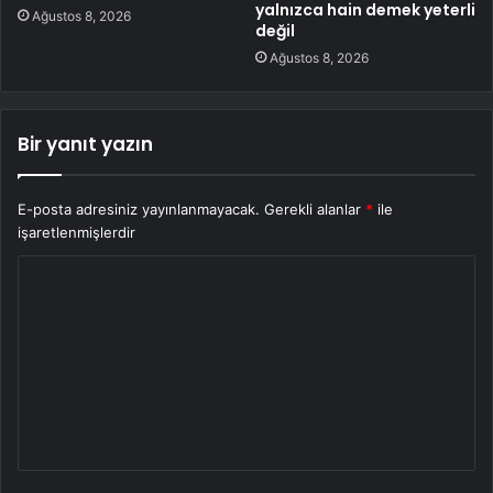
yalnızca hain demek yeterli
Ağustos 8, 2026
değil
Ağustos 8, 2026
Bir yanıt yazın
E-posta adresiniz yayınlanmayacak.
Gerekli alanlar
*
ile
işaretlenmişlerdir
Y
o
r
u
m
*