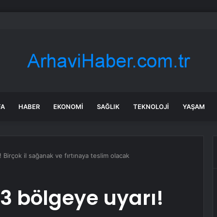
Refah Partisi’nden CHP’ye ayrılık yorumu
FA
HABER
EKONOMI
SAĞLIK
TEKNOLOJI
YAŞAM
 Birçok il sağanak ve fırtınaya teslim olacak
 3 bölgeye uyarı!