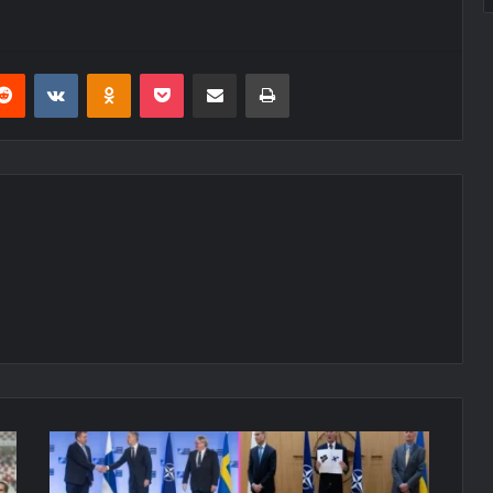
erest
Reddit
VKontakte
Odnoklassniki
Pocket
E-Posta ile paylaş
Yazdır