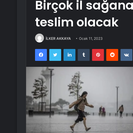
Birçok il sağana
teslim olacak
İLKER AKKAYA
Ocak 11, 2023
Facebook
Twitter
LinkedIn
Tumblr
Pinterest
Reddit