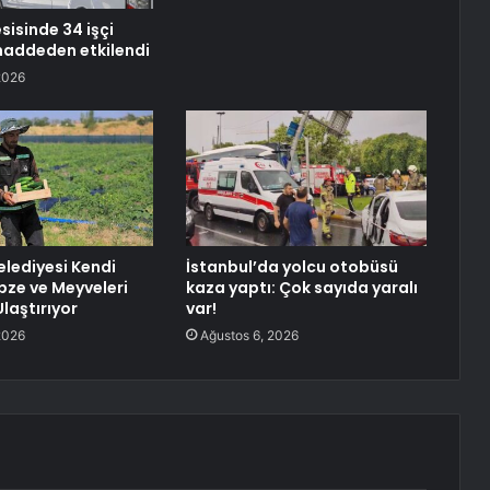
sisinde 34 işçi
maddeden etkilendi
2026
elediyesi Kendi
İstanbul’da yolcu otobüsü
ebze ve Meyveleri
kaza yaptı: Çok sayıda yaralı
laştırıyor
var!
2026
Ağustos 6, 2026