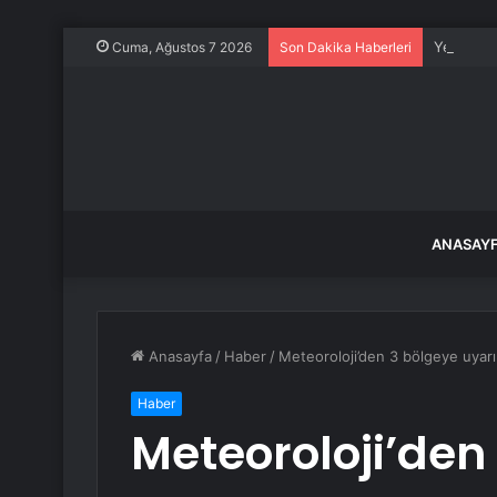
Yeniden 
Cuma, Ağustos 7 2026
Son Dakika Haberleri
ANASAY
Anasayfa
/
Haber
/
Meteoroloji’den 3 bölgeye uyarı!
Haber
Meteoroloji’den