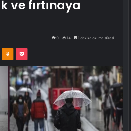
k ve fırtınaya
0
14
1 dakika okuma süresi
VKontakte
Odnoklassniki
Pocket