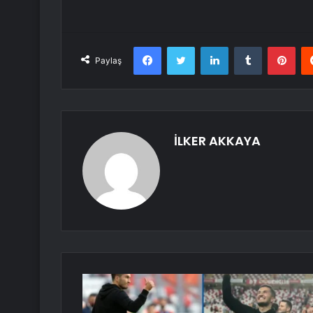
Facebook
Twitter
LinkedIn
Tumblr
Pint
Paylaş
İLKER AKKAYA