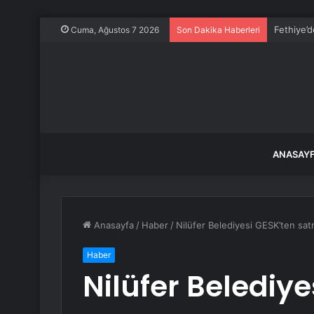
Yağış son
Cuma, Ağustos 7 2026
Son Dakika Haberleri
ANASAY
Anasayfa
/
Haber
/
Nilüfer Belediyesi GESK’ten sa
Haber
Nilüfer Belediye