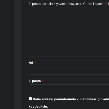
E-posta adresiniz yayınlanmayacak.
Gerekli alanlar
*
i
Y
o
r
u
m
*
Ad
*
E-posta
*
Daha sonraki yorumlarımda kullanılması için adı
kaydedilsin.