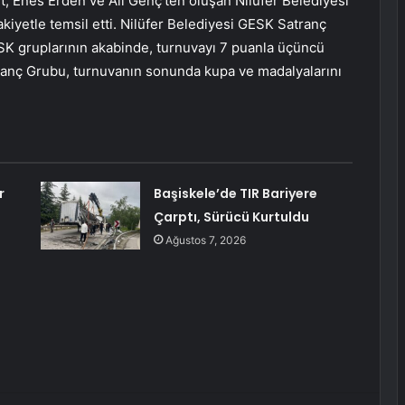
Enes Erden ve Ali Genç’ten oluşan Nilüfer Belediyesi
kiyetle temsil etti. Nilüfer Belediyesi GESK Satranç
K gruplarının akabinde, turnuvayı 7 puanla üçüncü
ranç Grubu, turnuvanın sonunda kupa ve madalyalarını
r
Başiskele’de TIR Bariyere
Çarptı, Sürücü Kurtuldu
Ağustos 7, 2026