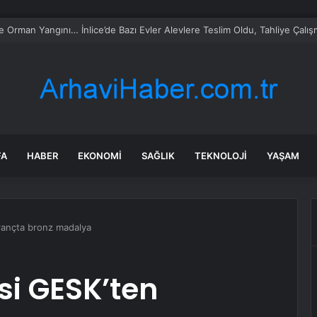
rası deniz uyarısı! Bulanık ve kötü kokulu suda yüzmeyin
FA
HABER
EKONOMI
SAĞLIK
TEKNOLOJI
YAŞAM
trançta bronz madalya
si GESK’ten