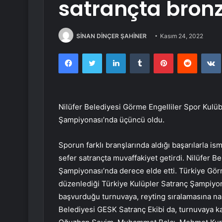
satrançta bron
SİNAN DİNÇER ŞAHİNER
Kasım 24, 2022
Facebook
Twitter
LinkedIn
Tumblr
Pinterest
Reddit
Nilüfer Belediyesi Görme Engelliler Spor Kulü
Şampiyonası’nda üçüncü oldu.
Sporun farklı branşlarında aldığı başarılarla i
sefer satrançta muvaffakiyet getirdi. Nilüfer B
Şampiyonası’nda derece elde etti. Türkiye Görm
düzenlediği Türkiye Kulüpler Satranç Şampiyona
başvurduğu turnuvaya, reyting sıralamasına naz
Belediyesi GESK Satranç Ekibi da, turnuvaya ka