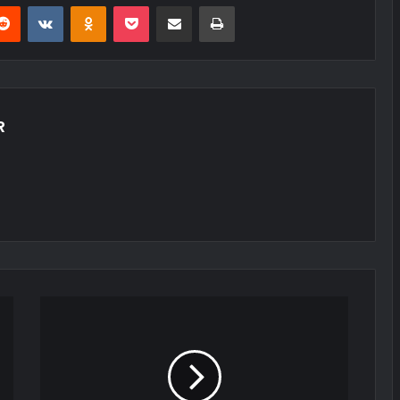
erest
Reddit
VKontakte
Odnoklassniki
Pocket
E-Posta ile paylaş
Yazdır
R