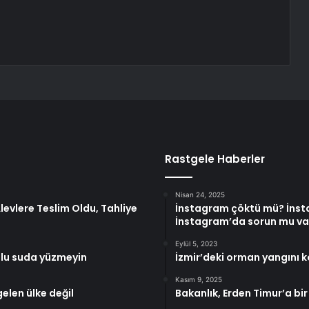
Rastgele Haberler
Nisan 24, 2025
levlere Teslim Oldu, Tahliye
İnstagram çöktü mü? İnst
İnstagram’da sorun mu va
Eylül 5, 2023
kulu suda yüzmeyin
İzmir’deki orman yangını ko
Kasım 9, 2025
gelen ülke değil
Bakanlık, Erden Timur’a bir 