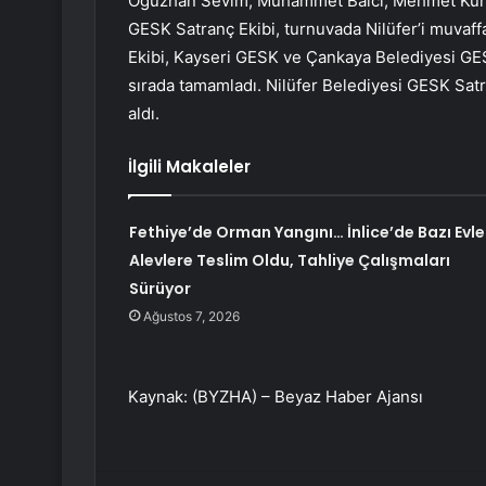
Oğuzhan Sevim, Muhammet Balcı, Mehmet Kurt, 
GESK Satranç Ekibi, turnuvada Nilüfer’i muvaffa
Ekibi, Kayseri GESK ve Çankaya Belediyesi GES
sırada tamamladı. Nilüfer Belediyesi GESK Sat
aldı.
İlgili Makaleler
Fethiye’de Orman Yangını… İnlice’de Bazı Evle
Alevlere Teslim Oldu, Tahliye Çalışmaları
Sürüyor
Ağustos 7, 2026
Kaynak: (BYZHA) – Beyaz Haber Ajansı