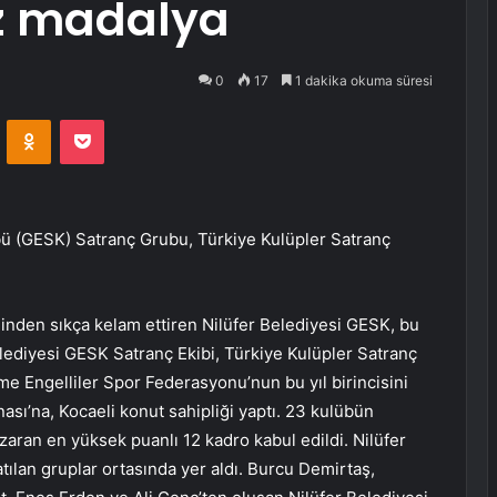
z madalya
0
17
1 dakika okuma süresi
VKontakte
Odnoklassniki
Pocket
bü (GESK) Satranç Grubu, Türkiye Kulüpler Satranç
sminden sıkça kelam ettiren Nilüfer Belediyesi GESK, bu
elediyesi GESK Satranç Ekibi, Türkiye Kulüpler Satranç
e Engelliler Spor Federasyonu’nun bu yıl birincisini
sı’na, Kocaeli konut sahipliği yaptı. 23 kulübün
aran en yüksek puanlı 12 kadro kabul edildi. Nilüfer
tılan gruplar ortasında yer aldı. Burcu Demirtaş,