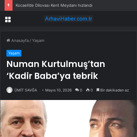
Kocaeli’de Dilovası Kent Meydanı hızlandı
Menü
Anasayfa
/
Yaşam
Yaşam
Numan Kurtulmuş’tan
‘Kadir Baba’ya tebrik
ÜMİT SAVĞA
Mayıs 10, 2026
0
0
Bir dakikadan az