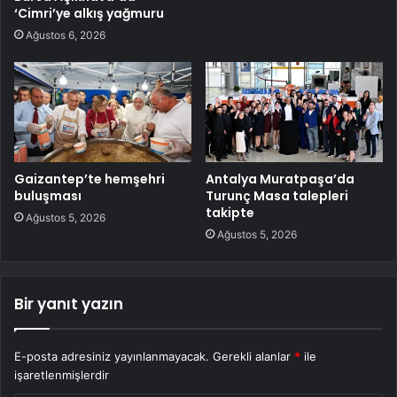
‘Cimri’ye alkış yağmuru
Ağustos 6, 2026
Gaizantep’te hemşehri
Antalya Muratpaşa’da
buluşması
Turunç Masa talepleri
takipte
Ağustos 5, 2026
Ağustos 5, 2026
Bir yanıt yazın
E-posta adresiniz yayınlanmayacak.
Gerekli alanlar
*
ile
işaretlenmişlerdir