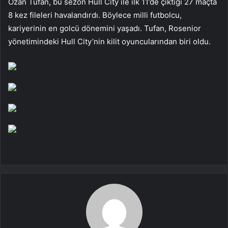
Ozan Tufan, bu sezon Hull City ile ilk 11’de çıktığı 27 maçta
8 kez fileleri havalandırdı. Böylece milli futbolcu,
kariyerinin en golcü dönemini yaşadı. Tufan, Rosenior
yönetimindeki Hull City’nin kilit oyuncularından biri oldu.