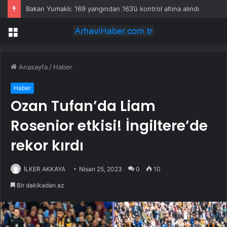
Bakan Yumaklı: 169 yangından 163’ü kontrol altına alındı
Menü
Anasayfa
/
Haber
Haber
Ozan Tufan’da Liam
Rosenior etkisi! İngiltere’de
rekor kırdı
İLKER AKKAYA
Nisan 25, 2023
0
10
Bir dakikadan az