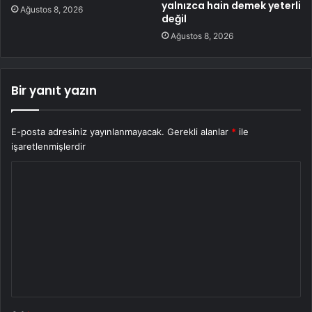
yalnızca hain demek yeterli
Ağustos 8, 2026
değil
Ağustos 8, 2026
Bir yanıt yazın
E-posta adresiniz yayınlanmayacak.
Gerekli alanlar
*
ile
işaretlenmişlerdir
Y
o
r
u
m
*