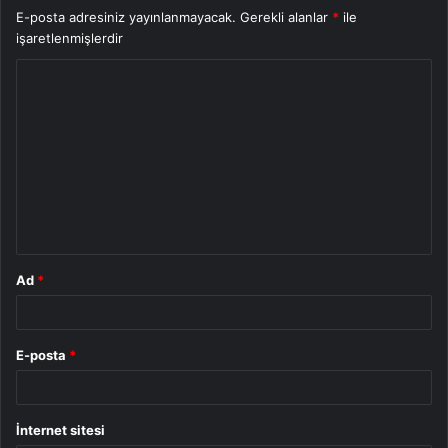
E-posta adresiniz yayınlanmayacak.
Gerekli alanlar
*
ile
işaretlenmişlerdir
Y
o
r
u
m
*
Ad
*
E-posta
*
İnternet sitesi