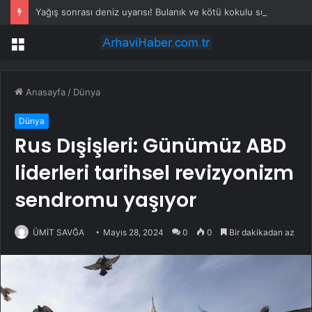
Yağış sonrası deniz uyarısı! Bulanık ve kötü kokulu suda yüzmeyin
Menü
Anasayfa
/
Dünya
Dünya
Rus Dışişleri: Günümüz ABD
liderleri tarihsel revizyonizm
sendromu yaşıyor
ÜMİT SAVĞA
Mayıs 28, 2024
0
0
Bir dakikadan az