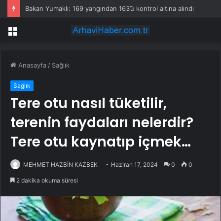
Bakan Yumaklı: 169 yangından 163’ü kontrol altına alındı
Menü
Anasayfa
/
Sağlık
Sağlık
Tere otu nasıl tüketilir,
terenin faydaları nelerdir?
Tere otu kaynatıp içmek…
MEHMET HAZBİN KAZBEK
Haziran 17, 2024
0
0
2 dakika okuma süresi