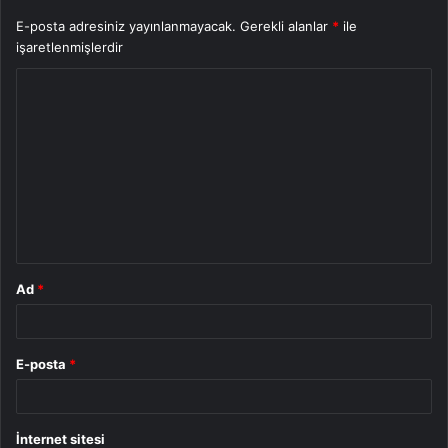
E-posta adresiniz yayınlanmayacak.
Gerekli alanlar
*
ile
işaretlenmişlerdir
Y
o
r
u
m
*
Ad
*
E-posta
*
İnternet sitesi