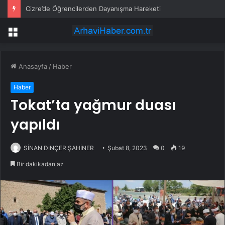
Cizre’de Öğrencilerden Dayanışma Hareketi
Menü
Anasayfa
/
Haber
Haber
Tokat’ta yağmur duası
yapıldı
SİNAN DİNÇER ŞAHİNER
Şubat 8, 2023
0
19
Bir dakikadan az