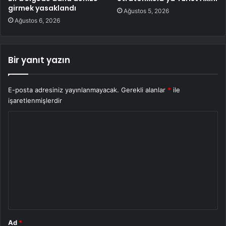
girmek yasaklandı
Ağustos 5, 2026
Ağustos 6, 2026
Bir yanıt yazın
E-posta adresiniz yayınlanmayacak.
Gerekli alanlar
*
ile
işaretlenmişlerdir
Y
o
r
u
m
*
Ad
*