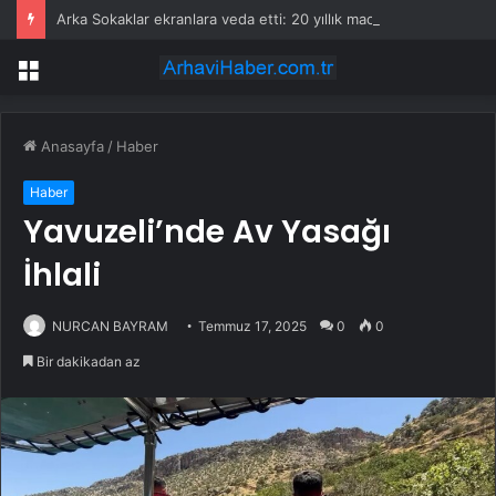
Arka Sokaklar ekranlara veda etti: 20 yıllık macera sona erdi
Menü
Anasayfa
/
Haber
Haber
Yavuzeli’nde Av Yasağı
İhlali
NURCAN BAYRAM
Temmuz 17, 2025
0
0
Bir dakikadan az