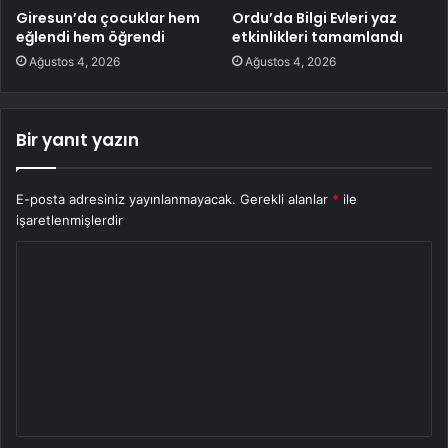
Giresun’da çocuklar hem
Ordu’da Bilgi Evleri yaz
eğlendi hem öğrendi
etkinlikleri tamamlandı
Ağustos 4, 2026
Ağustos 4, 2026
Bir yanıt yazın
E-posta adresiniz yayınlanmayacak.
Gerekli alanlar
*
ile
işaretlenmişlerdir
Y
o
r
u
m
*