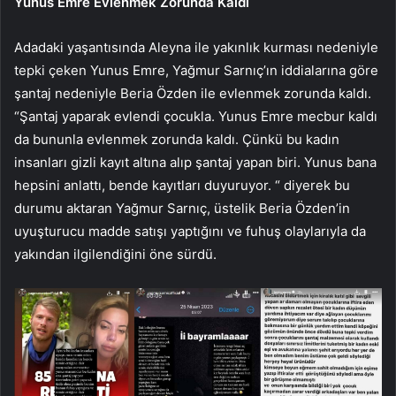
Yunus Emre Evlenmek Zorunda Kaldı
Adadaki yaşantısında Aleyna ile yakınlık kurması nedeniyle
tepki çeken Yunus Emre, Yağmur Sarnıç’ın iddialarına göre
şantaj nedeniyle Beria Özden ile evlenmek zorunda kaldı.
“Şantaj yaparak evlendi çocukla. Yunus Emre mecbur kaldı
da bununla evlenmek zorunda kaldı. Çünkü bu kadın
insanları gizli kayıt altına alıp şantaj yapan biri. Yunus bana
hepsini anlattı, bende kayıtları duyuruyor. “ diyerek bu
durumu aktaran Yağmur Sarnıç, üstelik Beria Özden’in
uyuşturucu madde satışı yaptığını ve fuhuş olaylarıyla da
yakından ilgilendiğini öne sürdü.