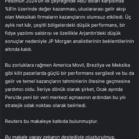
Pesonun 2024’ün ilk çeyreğinde ABD doları karşısında
%8’in üzerinde değer kazanması, uluslararası gelir akışı
olan Meksikalı firmaların kazançlarını olumsuz etkiledi. Üç
aylık net kâr, çeşitli bölgelerdeki düşük performans, bir
fidye yazılımı saldırısı ve özellikle Arjantin’deki düşük
sonuçlar nedeniyle JP Morgan analistlerinin beklentilerinin
altında kaldı.
Bu zorluklara rağmen America Movil, Brezilya ve Meksika
gibi kilit pazarlarda güçlü bir performans sergiledi ve bu da
gelir ve temel kazançların tahminlerin ötesine geçmesine
yardımcı oldu. İleriye dönük olarak şirket, Ocak ayında
Peru’da yeni bir veri merkezi açmasının ardından bu yılı
stratejik odak noktası olarak belirledi.
Reuters bu makaleye katkıda bulunmuştur.
Bu makale yapay zekanın desteğiyle oluşturulmuş,