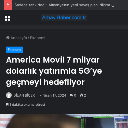
Sadece tank değil: Almanya’nın yeni savaş planı dikkat çekti
Menü
Anasayfa
/
Ekonomi
Ekonomi
America Movil 7 milyar
dolarlık yatırımla 5G’ye
geçmeyi hedefliyor
DİLAN BİÇER
Nisan 17, 2024
0
2
1 dakika okuma süresi