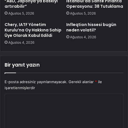
“ABD, Japonya’ya baskıyı
İstanbul’da Sahte Pırlanta
artırabilir”
Operasyonu: 38 Tutuklama
Ağustos 5, 2026
Ağustos 5, 2026
Chery, IATF Yönetim
Infleqtion hissesi bugün
Kurulu’na Oy Hakkına Sahip
neden volatil?
Üye Olarak Kabul Edildi
Ağustos 4, 2026
Ağustos 4, 2026
Bir yanıt yazın
E-posta adresiniz yayınlanmayacak.
Gerekli alanlar
*
ile
işaretlenmişlerdir
Y
o
r
u