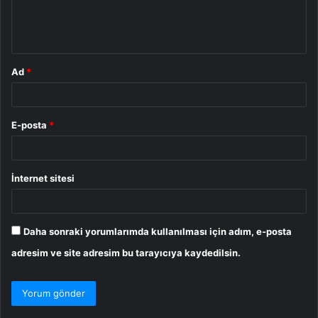
m
*
Ad
*
E-posta
*
İnternet sitesi
Daha sonraki yorumlarımda kullanılması için adım, e-posta
adresim ve site adresim bu tarayıcıya kaydedilsin.