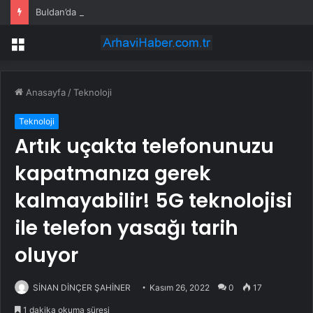
Buldan’da tarihi konaklar ve kadın girişimciler turizme kazandırılıyor
Menü
Anasayfa
/
Teknoloji
Teknoloji
Artık uçakta telefonunuzu
kapatmanıza gerek
kalmayabilir! 5G teknolojisi
ile telefon yasağı tarih
oluyor
SİNAN DİNÇER ŞAHİNER
Kasım 26, 2022
0
17
1 dakika okuma süresi