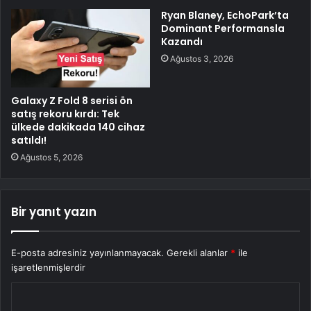
Ryan Blaney, EchoPark’ta
Dominant Performansla
Kazandı
Ağustos 3, 2026
Galaxy Z Fold 8 serisi ön
satış rekoru kırdı: Tek
ülkede dakikada 140 cihaz
satıldı!
Ağustos 5, 2026
Bir yanıt yazın
E-posta adresiniz yayınlanmayacak.
Gerekli alanlar
*
ile
işaretlenmişlerdir
Y