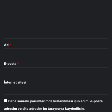
o
r
u
m
*
Ad
*
E-posta
*
İnternet sitesi
Daha sonraki yorumlarımda kullanılması için adım, e-posta
adresim ve site adresim bu tarayıcıya kaydedilsin.