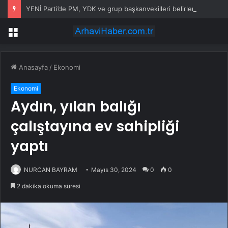
YENİ Parti’de PM, YDK ve grup başkanvekilleri belirlendi
Menü
Anasayfa
/
Ekonomi
Ekonomi
Aydın, yılan balığı
çalıştayına ev sahipliği
yaptı
NURCAN BAYRAM
Mayıs 30, 2024
0
0
2 dakika okuma süresi