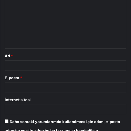
o
r
u
m
*
Ad
*
E-posta
*
İnternet sitesi
Daha sonraki yorumlarımda kullanılması için adım, e-posta
adresim ve site adresim bu tarayıcıya kaydedilsin.