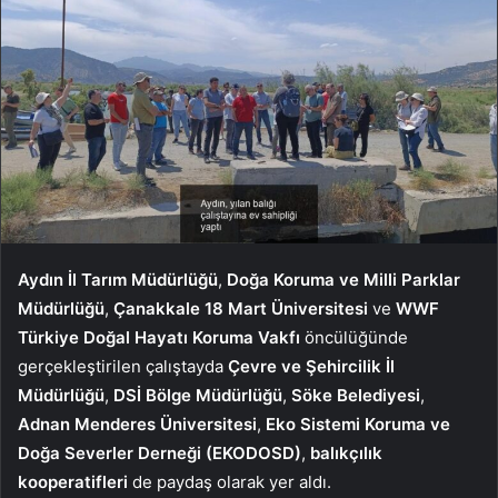
Aydın İl Tarım Müdürlüğü
,
Doğa Koruma ve Milli Parklar
Müdürlüğü
,
Çanakkale 18 Mart Üniversitesi
ve
WWF
Türkiye Doğal Hayatı Koruma Vakfı
öncülüğünde
gerçekleştirilen çalıştayda
Çevre ve Şehircilik İl
Müdürlüğü
,
DSİ Bölge Müdürlüğü
,
Söke Belediyesi
,
Adnan Menderes Üniversitesi
,
Eko Sistemi Koruma
ve
Doğa Severler Derneği (EKODOSD)
,
balıkçılık
kooperatifleri
de paydaş olarak yer aldı.