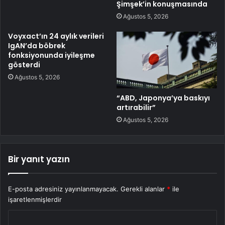
Şimşek’in konuşmasında
Ağustos 5, 2026
Voyxact’ın 24 aylık verileri
IgAN’da böbrek
fonksiyonunda iyileşme
gösterdi
Ağustos 5, 2026
“ABD, Japonya’ya baskıyı
artırabilir”
Ağustos 5, 2026
Bir yanıt yazın
E-posta adresiniz yayınlanmayacak.
Gerekli alanlar
*
ile
işaretlenmişlerdir
Y