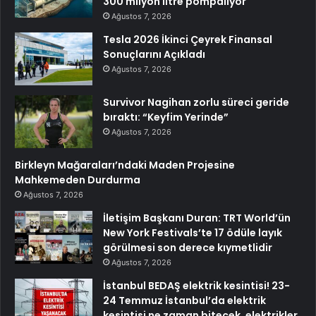
300 milyon litre pompalıyor
Ağustos 7, 2026
Tesla 2026 İkinci Çeyrek Finansal
Sonuçlarını Açıkladı
Ağustos 7, 2026
Survivor Nagihan zorlu süreci geride
bıraktı: “Keyfim Yerinde”
Ağustos 7, 2026
Birkleyn Mağaraları’ndaki Maden Projesine
Mahkemeden Durdurma
Ağustos 7, 2026
İletişim Başkanı Duran: TRT World’ün
New York Festivals’te 17 ödüle layık
görülmesi son derece kıymetlidir
Ağustos 7, 2026
İstanbul BEDAŞ elektrik kesintisi! 23-
24 Temmuz İstanbul’da elektrik
kesintisi ne zaman bitecek, elektrikler