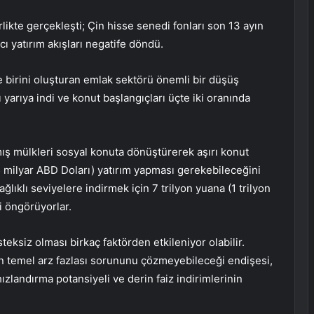
likte gerçekleşti; Çin hisse senedi fonları son 13 ayın
ı yatırım akışları negatife döndü.
e birini oluşturan emlak sektörü önemli bir düşüş
ı yarıya indi ve konut başlangıçları üçte iki oranında
mamış mülkleri sosyal konuta dönüştürerek aşırı konut
5 milyar ABD Doları) yatırım yapması gerekebileceğini
ğlıklı seviyelere indirmek için 7 trilyon yuana (1 trilyon
i öngörüyorlar.
eksiz olması birkaç faktörden etkileniyor olabilir.
ın temel arz fazlası sorununu çözmeyebileceği endişesi,
ızlandırma potansiyeli ve derin faiz indirimlerinin