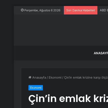
ABD B
Perşembe, Ağustos 6 2026
Son Dakika Haberleri
ANASAY
Anasayfa
/
Ekonomi
/
Çin’in emlak krizine karşı ölç
Ekonomi
Çin’in emlak kri