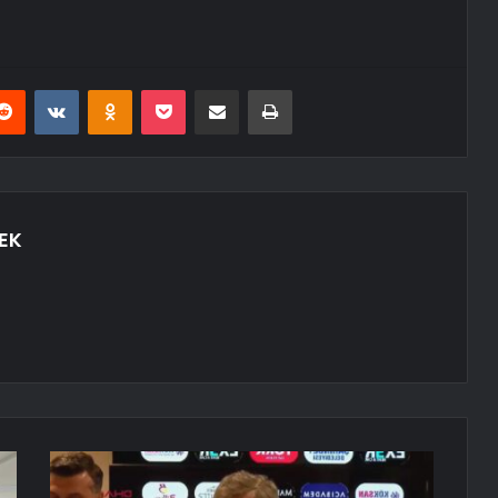
erest
Reddit
VKontakte
Odnoklassniki
Pocket
E-Posta ile paylaş
Yazdır
EK