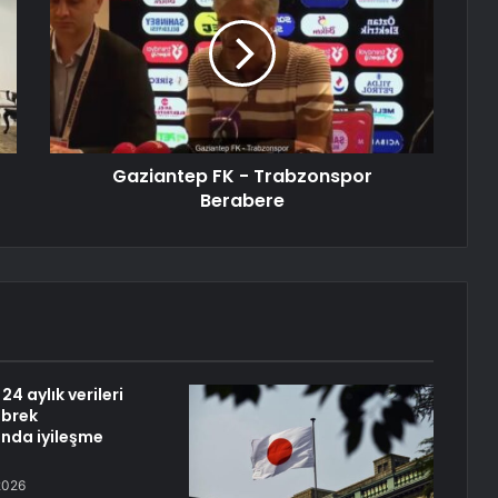
Gaziantep FK - Trabzonspor
Berabere
24 aylık verileri
öbrek
nda iyileşme
2026