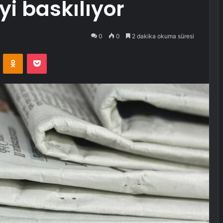
yi baskılıyor
0
0
2 dakika okuma süresi
VKontakte
Odnoklassniki
Pocket