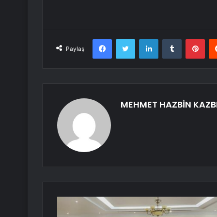
Facebook
Twitter
LinkedIn
Tumblr
Pint
Paylaş
MEHMET HAZBİN KAZB