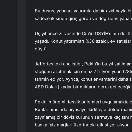
Bu düşüş, yabancı yatırımlarda bir azalmayla bir
sadece ikisinde giriş gördü ve doğrudan yabanc
Üç yıl önce zirvesinde Çin’in GSYİH’sinin dörtt
yaşadı. Konut yatırımları %30 azaldı, ev satışlar
düştü.
Jefferies’teki analistler, Pekin’in bu yıl satıl
stoğunu azaltmak için en az 2 trilyon yuan (28
tahmin ediyor. Ayrıca, konut envanterini daha sa
ABD Doları) kadar bir miktarın gerekebileceğin
Pekin’in önemli teşvik önlemleri uygulamakta ist
Bunlar arasında piyasayı likiditeyle doldurman
zayıflamış bir döviz kurunun sermaye kaçışını h
banka faiz marjları üzerindeki etkisi yer alıyor.