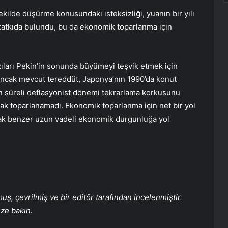
şekilde düşürme konusundaki isteksizliği, yuanın bir yılı
katkıda bulundu, bu da ekonomik toparlanma için
zıları Pekin’in sonunda büyümeyi teşvik etmek için
 Ancak mevcut tereddüt, Japonya’nın 1990’da konut
n süreli deflasyonist dönemi tekrarlama korkusunu
arak toparlanamadı. Ekonomik toparlanma için net bir yol
arak benzer uzun vadeli ekonomik durgunluğa yol
, çevrilmiş ve bir editör tarafından incelenmiştir.
üze bakın.