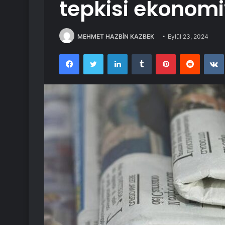
tepkisi ekonomi
MEHMET HAZBİN KAZBEK
Eylül 23, 2024
Facebook
Twitter
LinkedIn
Tumblr
Pinterest
Reddit