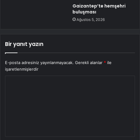
Gaizantep’te hemşehri
buluşması
Ağustos 5, 2026
Bir yanıt yazın
E-posta adresiniz yayınlanmayacak.
Gerekli alanlar
*
ile
işaretlenmişlerdir
Y
o
r
u
m
*