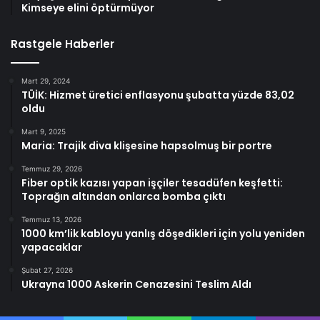
Kimseye elini öptürmüyor
Rastgele Haberler
Mart 29, 2024
TÜİK: Hizmet üretici enflasyonu şubatta yüzde 83,02
oldu
Mart 9, 2025
Maria: Trajik diva klişesine hapsolmuş bir portre
Temmuz 29, 2026
Fiber optik kazısı yapan işçiler tesadüfen keşfetti:
Toprağın altından onlarca bomba çıktı
Temmuz 13, 2026
1000 km’lik kabloyu yanlış döşedikleri için yolu yeniden
yapacaklar
Şubat 27, 2026
Ukrayna 1000 Askerin Cenazesini Teslim Aldı