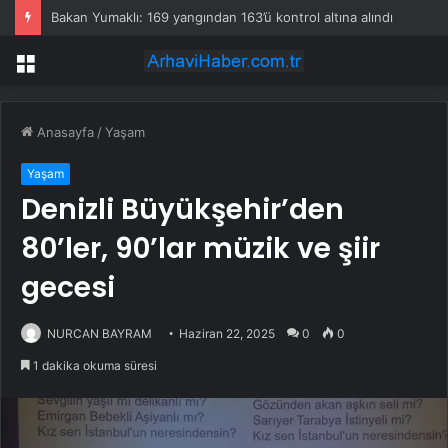
Bakan Yumaklı: 169 yangından 163’ü kontrol altına alındı
Menü
Anasayfa
/
Yaşam
Yaşam
Denizli Büyükşehir’den
80’ler, 90’lar müzik ve şiir
gecesi
NURCAN BAYRAM
Haziran 22, 2025
0
0
1 dakika okuma süresi