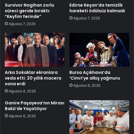
Survivor Nagihan zorlu
Edirne Keşan’da temizlik
süreci geride bıraktı:
hareketi ödülsüz kalmadı
“Keyfim Yerinde”
Ağustos 7, 2026
Ağustos 7, 2026
Arka Sokaklar ekranlara
Bursa Açıkhava’da
veda etti: 20 yıllık macera
‘Cimri’ye alkış yağmuru
sona erdi
Ağustos 6, 2026
Ağustos 6, 2026
Ganire Paşayeva’nın Mirası
Bakü’de Yaşatılıyor
Ağustos 6, 2026