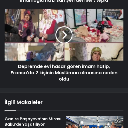
İmamoğlu'na Ersan Şen'den sert tepki
Depremde evi hasar gören imam hatip,
Fransa'da 2 kişinin Müslüman olmasına neden
oldu
İlgili Makaleler
Ganire Paşayeva’nın Mirası
Bakü’de Yaşatılıyor