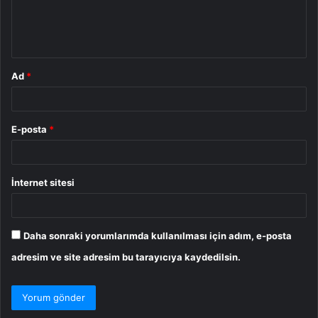
m
*
Ad
*
E-posta
*
İnternet sitesi
Daha sonraki yorumlarımda kullanılması için adım, e-posta
adresim ve site adresim bu tarayıcıya kaydedilsin.