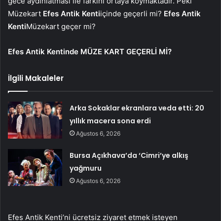
gece aydınlatması ile farkını ortaya koymaktadır. Peki
Müzekart
Efes Antik Kenti
içinde geçerli mi?
Efes Antik
Kenti
Müzekart geçer mi?
Efes Antik Kentinde MÜZE KART GEÇERLİ Mİ?
İlgili Makaleler
Arka Sokaklar ekranlara veda etti: 20
yıllık macera sona erdi
Ağustos 6, 2026
Bursa Açıkhava’da ‘Cimri’ye alkış
yağmuru
Ağustos 6, 2026
Efes Antik Kenti’ni ücretsiz ziyaret etmek isteyen