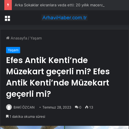
Arka Sokaklar ekranlara veda etti: 20 yıllık macera sona erdi
Menü
Anasayfa
/
Yaşam
Yaşam
Efes Antik Kenti’nde
Müzekart geçerli mi? Efes
Antik Kenti’nde Müzekart
geçerli mi?
BAKİ ÖZCAN
Temmuz 28, 2023
0
13
1 dakika okuma süresi