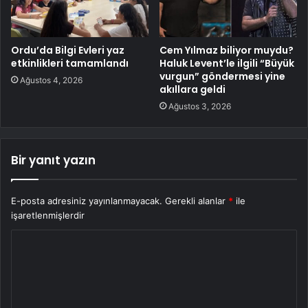
Ordu’da Bilgi Evleri yaz
Cem Yılmaz biliyor muydu?
etkinlikleri tamamlandı
Haluk Levent’le ilgili “Büyük
vurgun” göndermesi yine
Ağustos 4, 2026
akıllara geldi
Ağustos 3, 2026
Bir yanıt yazın
E-posta adresiniz yayınlanmayacak.
Gerekli alanlar
*
ile
işaretlenmişlerdir
Y
o
r
u