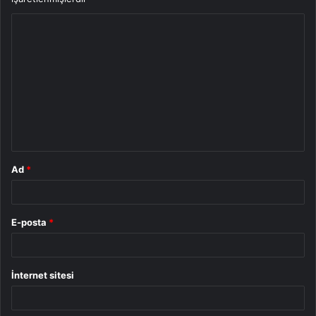
Y
o
r
u
m
*
Ad
*
E-posta
*
İnternet sitesi