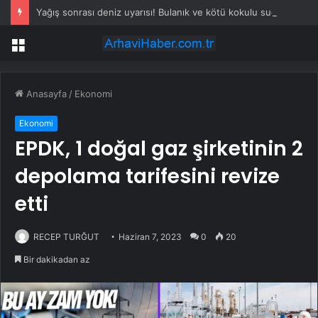
Yağış sonrası deniz uyarısı! Bulanık ve kötü kokulu suda yüzmeyin
Menü
Anasayfa
/
Ekonomi
Ekonomi
EPDK, 1 doğal gaz şirketinin 2
depolama tarifesini revize
etti
RECEP TURĞUT
Haziran 7, 2023
0
20
Bir dakikadan az