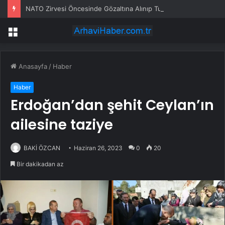
NATO Zirvesi Öncesinde Gözaltına Alınıp Tutuklanan Tema Vakfı Gönüllülerinden 10 Kişi Hakkında Tahliye Kararı
Menü
Anasayfa
/
Haber
Haber
Erdoğan’dan şehit Ceylan’ın
ailesine taziye
BAKİ ÖZCAN
Haziran 26, 2023
0
20
Bir dakikadan az