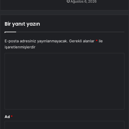
Ağustos 6, 2026
Bir yanıt yazın
E-posta adresiniz yayınlanmayacak.
Gerekli alanlar
*
ile
işaretlenmişlerdir
Y
o
r
u
m
*
Ad
*