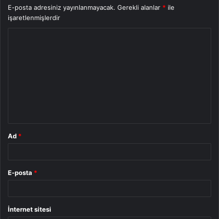
E-posta adresiniz yayınlanmayacak.
Gerekli alanlar
*
ile
işaretlenmişlerdir
Y
o
r
u
m
*
Ad
*
E-posta
*
İnternet sitesi