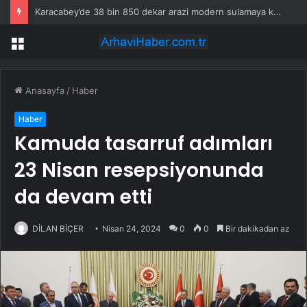
Karacabey’de 38 bin 850 dekar arazi modern sulamaya kavuşuyor
Menü
Anasayfa
/
Haber
Haber
Kamuda tasarruf adımları
23 Nisan resepsiyonunda
da devam etti
DİLAN BİÇER
Nisan 24, 2024
0
0
Bir dakikadan az