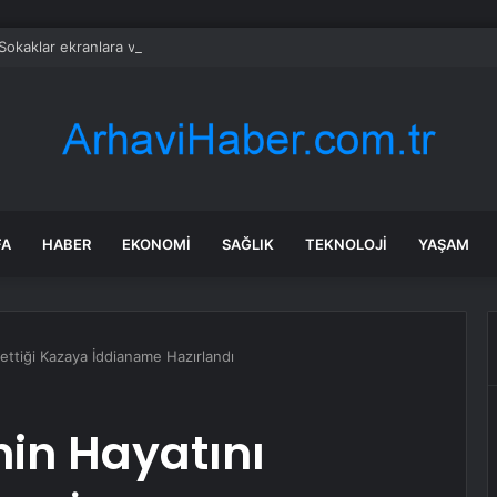
Sokaklar ekranlara veda etti: 20 yıllık macera sona erdi
FA
HABER
EKONOMI
SAĞLIK
TEKNOLOJI
YAŞAM
bettiği Kazaya İddianame Hazırlandı
nin Hayatını