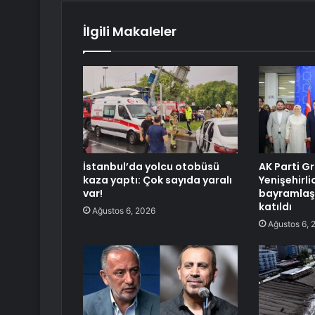
İlgili Makaleler
İstanbul’da yolcu otobüsü
AK Parti G
kaza yaptı: Çok sayıda yaralı
Yenişehirl
var!
bayramlaş
katıldı
Ağustos 6, 2026
Ağustos 6, 