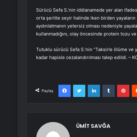
Sürücü Sefa S.’nin iddianamede yer alan ifadesi
orta şeritte seyir halinde iken birden yayaları
aydınlatmanın yetersiz olması nedeniyle yayal
kullanmadığını, olay öncesinde protein tozu ve en
Tutuklu sürücü Sefa S.’nin “Taksirle ölüme ve
kadar hapisle cezalandırılması talep edildi. – 
Facebook
Twitter
LinkedIn
Tumblr
Pint
Paylaş
ÜMİT SAVĞA