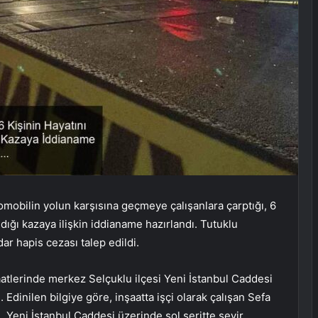
omobilin yolun karşısına geçmeye çalışanlara çarptığı, 6
ndığı kazaya ilişkin iddianame hazırlandı. Tutuklu
ar hapis cezası talep edildi.
tlerinde merkez Selçuklu ilçesi Yeni İstanbul Caddesi
inilen bilgiye göre, inşaatta işçi olarak çalışan Sefa
, Yeni İstanbul Caddesi üzerinde sol şeritte seyir