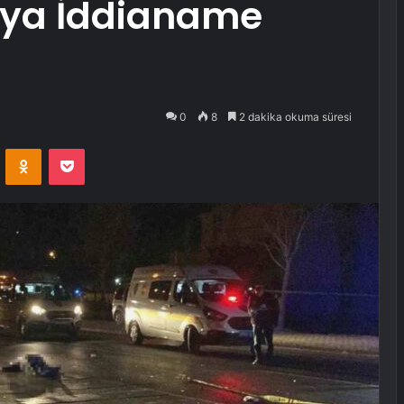
aya İddianame
0
8
2 dakika okuma süresi
VKontakte
Odnoklassniki
Pocket