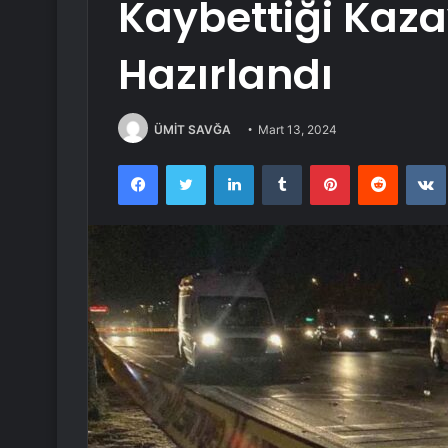
Kaybettiği Kaz
Hazırlandı
ÜMİT SAVĞA
Mart 13, 2024
Facebook
Twitter
LinkedIn
Tumblr
Pinterest
Reddit