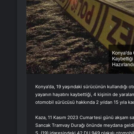
Konya’da, 19 yaşındaki sürücünün kullandığı ot
yayanın hayatını kaybettiği, 4 kişinin de yarala
otomobil sürücüsü hakkında 2 yıldan 15 yıla kad
Kaza, 11 Kasım 2023 Cumartesi günü akşam saa
Sancak Tramvay Durağı önünde meydana geldi. Ed
S. (19) idaresindeki 42 DU 949 plakalı otomobil