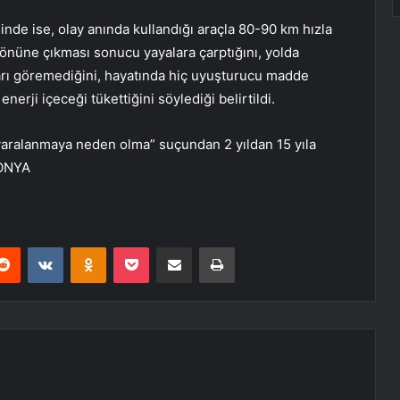
nde ise, olay anında kullandığı araçla 80-90 km hızla
n önüne çıkması sonucu yayalara çarptığını, yolda
arı göremediğini, hayatında hiç uyuşturucu madde
erji içeceği tükettiğini söylediği belirtildi.
 yaralanmaya neden olma” suçundan 2 yıldan 15 yıla
KONYA
erest
Reddit
VKontakte
Odnoklassniki
Pocket
E-Posta ile paylaş
Yazdır