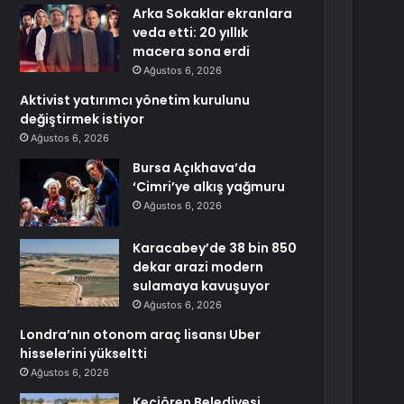
Arka Sokaklar ekranlara
veda etti: 20 yıllık
macera sona erdi
Ağustos 6, 2026
Aktivist yatırımcı yönetim kurulunu
değiştirmek istiyor
Ağustos 6, 2026
Bursa Açıkhava’da
‘Cimri’ye alkış yağmuru
Ağustos 6, 2026
Karacabey’de 38 bin 850
dekar arazi modern
sulamaya kavuşuyor
Ağustos 6, 2026
Londra’nın otonom araç lisansı Uber
hisselerini yükseltti
Ağustos 6, 2026
Keçiören Belediyesi