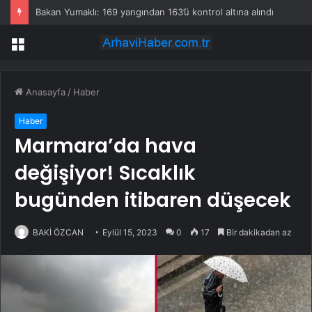
Bakan Yumaklı: 169 yangından 163’ü kontrol altına alındı
Menü
Anasayfa
/
Haber
Haber
Marmara’da hava
değişiyor! Sıcaklık
bugünden itibaren düşecek
BAKİ ÖZCAN
Eylül 15, 2023
0
17
Bir dakikadan az