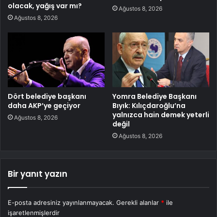
olacak, yağış var mı?
Ağustos 8, 2026
Ağustos 8, 2026
Dört belediye başkanı
Yomra Belediye Başkanı
daha AKP’ye geçiyor
Bıyık: Kılıçdaroğlu’na
yalnızca hain demek yeterli
Ağustos 8, 2026
değil
Ağustos 8, 2026
Bir yanıt yazın
E-posta adresiniz yayınlanmayacak.
Gerekli alanlar
*
ile
işaretlenmişlerdir