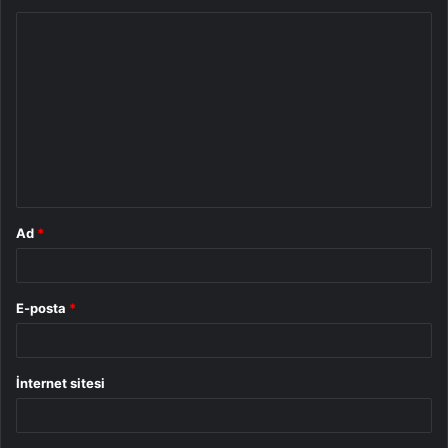
Y
o
r
u
m
*
Ad
*
E-posta
*
İnternet sitesi