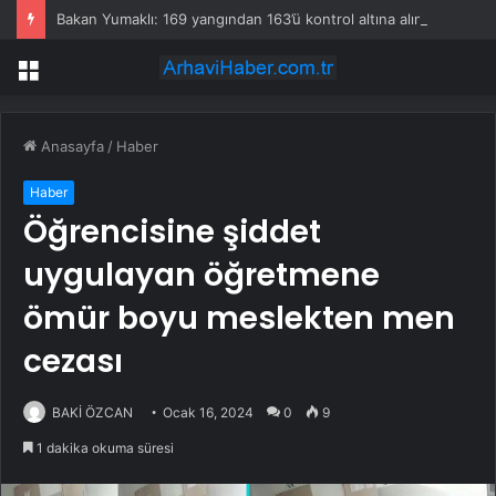
Bakan Yumaklı: 169 yangından 163’ü kontrol altına alındı
Menü
Anasayfa
/
Haber
Haber
Öğrencisine şiddet
uygulayan öğretmene
ömür boyu meslekten men
cezası
BAKİ ÖZCAN
Ocak 16, 2024
0
9
1 dakika okuma süresi