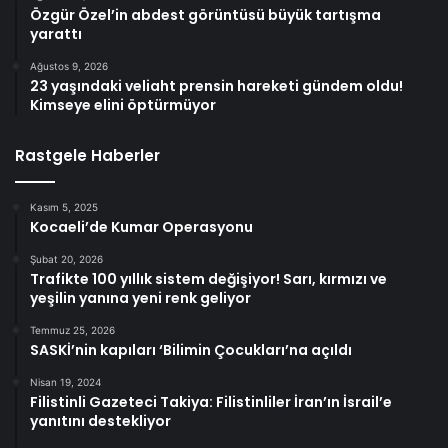
Özgür Özel’in abdest görüntüsü büyük tartışma
yarattı
Ağustos 9, 2026
23 yaşındaki veliaht prensin hareketi gündem oldu!
Kimseye elini öptürmüyor
Rastgele Haberler
Kasım 5, 2025
Kocaeli’de Kumar Operasyonu
Şubat 20, 2026
Trafikte 100 yıllık sistem değişiyor! Sarı, kırmızı ve
yeşilin yanına yeni renk geliyor
Temmuz 25, 2026
SASKİ’nin kapıları ‘Bilimin Çocukları’na açıldı
Nisan 19, 2024
Filistinli Gazeteci Takiya: Filistinliler İran’ın İsrail’e
yanıtını destekliyor