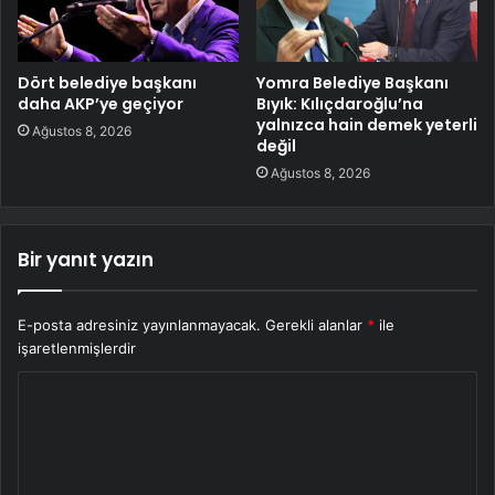
Dört belediye başkanı
Yomra Belediye Başkanı
daha AKP’ye geçiyor
Bıyık: Kılıçdaroğlu’na
yalnızca hain demek yeterli
Ağustos 8, 2026
değil
Ağustos 8, 2026
Bir yanıt yazın
E-posta adresiniz yayınlanmayacak.
Gerekli alanlar
*
ile
işaretlenmişlerdir
Y
o
r
u