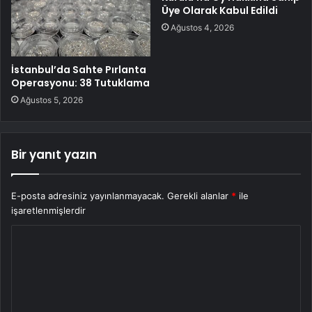
Üye Olarak Kabul Edildi
Ağustos 4, 2026
İstanbul’da Sahte Pırlanta
Operasyonu: 38 Tutuklama
Ağustos 5, 2026
Bir yanıt yazın
E-posta adresiniz yayınlanmayacak.
Gerekli alanlar
*
ile
işaretlenmişlerdir
Y
o
r
u