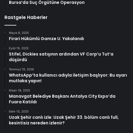
Bursa’da Suç Örgütüne Operasyon
Rastgele Haberler
Mayıs 6, 2025
Firari Hükümlü Gamze U. Yakalandı
Eylül 19, 2025
Stifel, Dickies satışının ardından VF Corp’u Tut’a
düşürdü
Temmuz 19, 2026
WhatsApp’ta kullanıcı adıyla iletişim başlıyor: Bu ayarı
mutlaka yapın!
Nisan 18, 2025
Manavgat Belediye Başkanı Antalya City Expo’da
Fuara Katıldı
Ekim 15, 2025
Uzak Şehir canlı izle: Uzak Şehir 33. bölüm canlı full,
kesintisiz nereden izlenir?