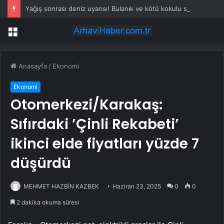
Yağış sonrası deniz uyarısı! Bulanık ve kötü kokulu suda yüzmeyin
Menü
Anasayfa
/
Ekonomi
Ekonomi
Otomerkezi/Karakaş:
Sıfırdaki ’Çinli Rekabeti’
ikinci elde fiyatları yüzde 7
düşürdü
MEHMET HAZBİN KAZBEK
Haziran 23, 2025
0
0
2 dakika okuma süresi