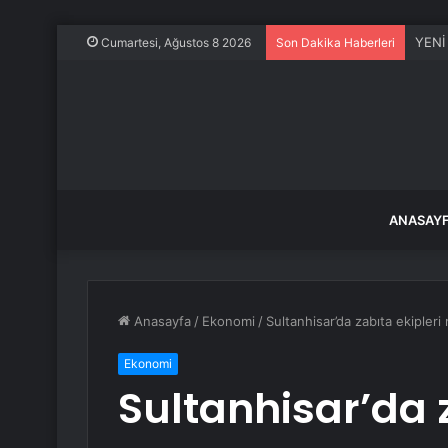
YENİ 
Cumartesi, Ağustos 8 2026
Son Dakika Haberleri
ANASAY
Anasayfa
/
Ekonomi
/
Sultanhisar’da zabıta ekipleri
Ekonomi
Sultanhisar’da z