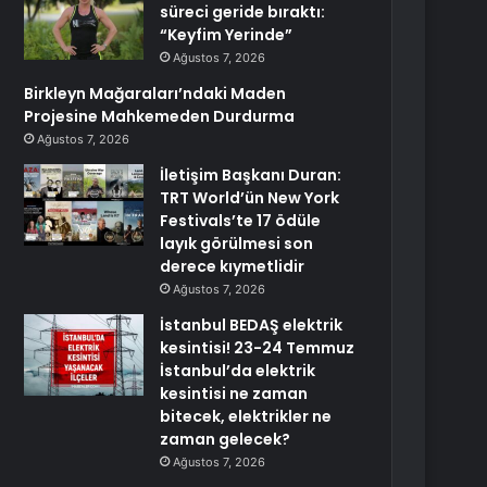
süreci geride bıraktı:
“Keyfim Yerinde”
Ağustos 7, 2026
Birkleyn Mağaraları’ndaki Maden
Projesine Mahkemeden Durdurma
Ağustos 7, 2026
İletişim Başkanı Duran:
TRT World’ün New York
Festivals’te 17 ödüle
layık görülmesi son
derece kıymetlidir
Ağustos 7, 2026
İstanbul BEDAŞ elektrik
kesintisi! 23-24 Temmuz
İstanbul’da elektrik
kesintisi ne zaman
bitecek, elektrikler ne
zaman gelecek?
Ağustos 7, 2026