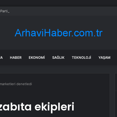
Parti’de PM, YDK ve grup başkanvekilleri belirlendi
FA
HABER
EKONOMI
SAĞLIK
TEKNOLOJI
YAŞAM
 marketleri denetledi
abıta ekipleri