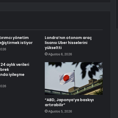
tırımcı yönetim
Londra’nın otonom araç
eğiştirmek istiyor
lisansı Uber hisselerini
yükseltti
2026
Ağustos 6, 2026
24 aylık verileri
öbrek
nda iyileşme
2026
“ABD, Japonya’ya baskıyı
artırabilir”
Ağustos 5, 2026