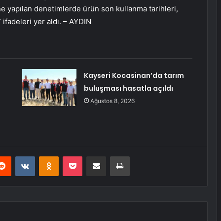
e yapılan denetimlerde ürün son kullanma tarihleri,
i” ifadeleri yer aldı. – AYDIN
Kayseri Kocasinan’da tarım
buluşması hasatla açıldı
Ağustos 8, 2026
erest
Reddit
VKontakte
Odnoklassniki
Pocket
E-Posta ile paylaş
Yazdır