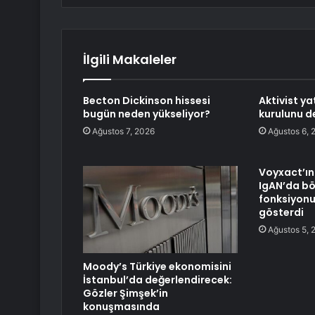
İlgili Makaleler
Becton Dickinson hissesi
Aktivist ya
bugün neden yükseliyor?
kurulunu d
Ağustos 7, 2026
Ağustos 6, 
Voyxact’ın 
IgAN’da b
fonksiyonu
gösterdi
Ağustos 5, 
Moody’s Türkiye ekonomisini
İstanbul’da değerlendirecek:
Gözler Şimşek’in
konuşmasında