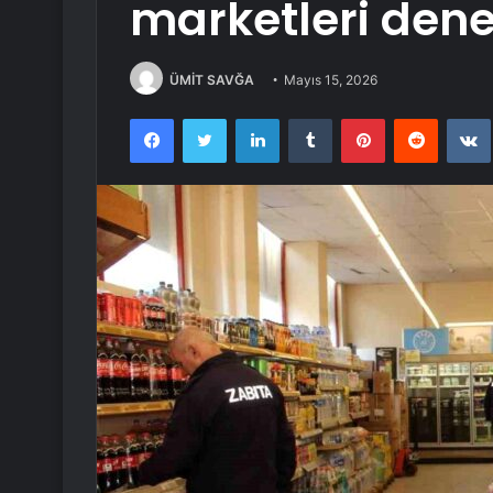
marketleri dene
ÜMİT SAVĞA
Mayıs 15, 2026
Facebook
Twitter
LinkedIn
Tumblr
Pinterest
Reddit