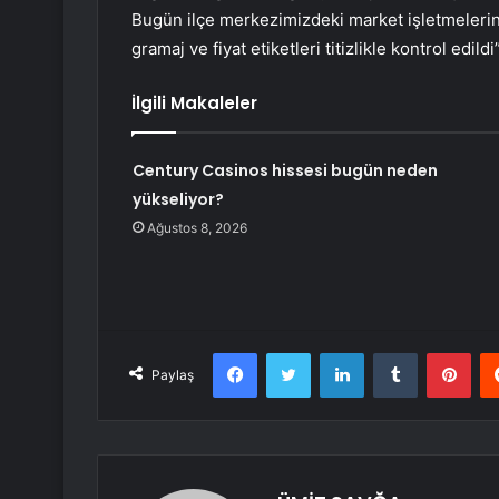
Bugün ilçe merkezimizdeki market işletmelerin
gramaj ve fiyat etiketleri titizlikle kontrol edild
İlgili Makaleler
Century Casinos hissesi bugün neden
yükseliyor?
Ağustos 8, 2026
Facebook
Twitter
LinkedIn
Tumblr
Pint
Paylaş