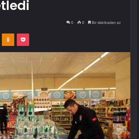
tledi
0
0
Bir dakikadan az
VKontakte
Odnoklassniki
Pocket