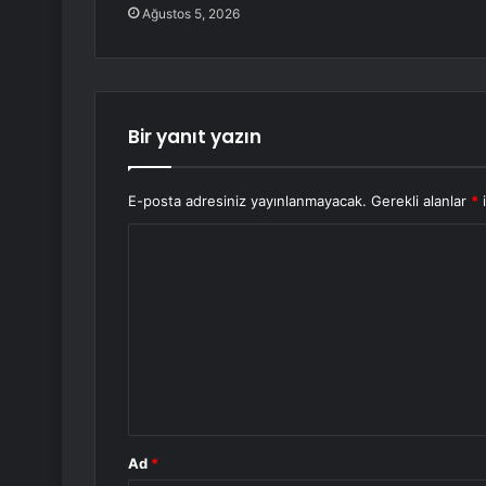
Ağustos 5, 2026
Bir yanıt yazın
E-posta adresiniz yayınlanmayacak.
Gerekli alanlar
*
i
Y
o
r
u
m
*
Ad
*