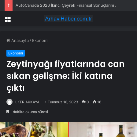
AutoCanada 2026 İkinci Çeyrek Finansal Sonuçlarını Açıklayacak
Menü
Anasayfa
/
Ekonomi
Ekonomi
Zeytinyağı fiyatlarında can
sıkan gelişme: İki katına
çıktı
İLKER AKKAYA
Temmuz 18, 2023
0
16
1 dakika okuma süresi