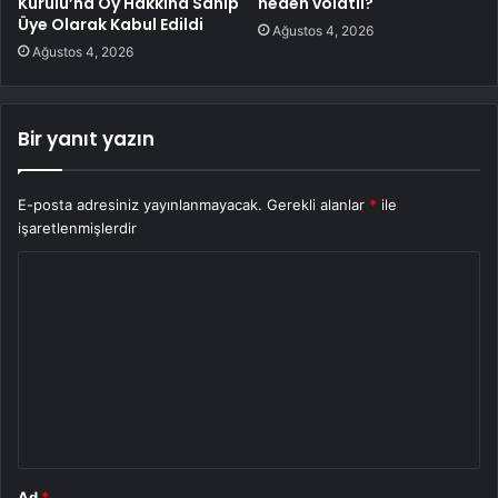
Kurulu’na Oy Hakkına Sahip
neden volatil?
Üye Olarak Kabul Edildi
Ağustos 4, 2026
Ağustos 4, 2026
Bir yanıt yazın
E-posta adresiniz yayınlanmayacak.
Gerekli alanlar
*
ile
işaretlenmişlerdir
Y
o
r
u
m
*
Ad
*