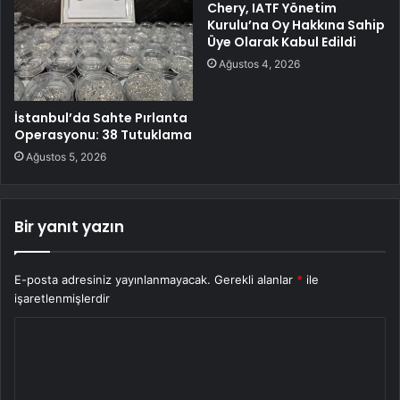
Chery, IATF Yönetim
Kurulu’na Oy Hakkına Sahip
Üye Olarak Kabul Edildi
Ağustos 4, 2026
İstanbul’da Sahte Pırlanta
Operasyonu: 38 Tutuklama
Ağustos 5, 2026
Bir yanıt yazın
E-posta adresiniz yayınlanmayacak.
Gerekli alanlar
*
ile
işaretlenmişlerdir
Y
o
r